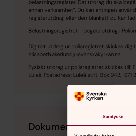
belastningsregister. Det utdrag du ska begär
annan verksamhet”. Du kan antingen använda
registerutdrag, eller den blankett du kan l
Belastningsregistret - begära utdrag | Poli
Digitalt utdrag ur polisregistret skickas digita
elisabeth.akerlund@svenskakyrkan.se
Fysiskt utdrag ur polisregistret skickas till: 
Luleå. Postadress: Luleå stift, Box 942, 971 
Samtycke
Dokument för praktikan