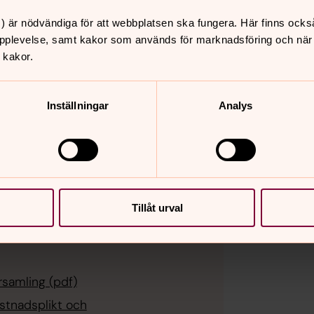
) är nödvändiga för att webbplatsen ska fungera. Här finns ocks
pplevelse, samt kakor som används för marknadsföring och när vi
df)
 kakor.
h HR plus 8 (pdf)
Inställningar
Analys
ndledare
Tillåt urval
rsamling (pdf)
ystnadsplikt och