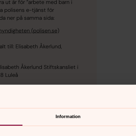
a ut är för ”arbete med barn i
 polisens e-tjänst för
adda ner på samma sida:
smyndigheten (polisen.se)
lt till: Elisabeth Åkerlund,
Elisabeth Åkerlund Stiftskansliet i
28 Luleå
Information
ter