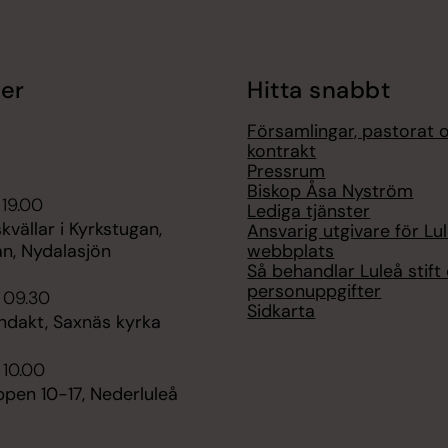
er
Hitta snabbt
Församlingar, pastorat 
kontrakt
Pressrum
Biskop Åsa Nyström
 19.00
Lediga tjänster
ällar i Kyrkstugan,
Ansvarig utgivare för Lul
webbplats
an, Nydalasjön
Så behandlar Luleå stift
personuppgifter
 09.30
Sidkarta
dakt, Saxnäs kyrka
 10.00
pen 10-17, Nederluleå