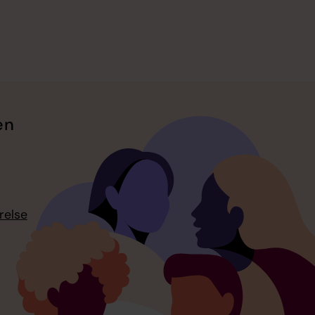
en
relse