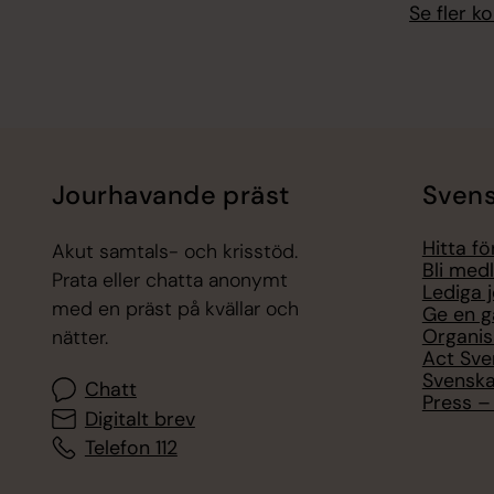
Se fler 
Jourhavande präst
Svens
Hitta f
Akut samtals- och krisstöd.
Bli med
Prata eller chatta anonymt
Lediga 
med en präst på kvällar och
Ge en g
Organis
nätter.
Act Sve
Svenska
Chatt
Press – 
Digitalt brev
Telefon 112