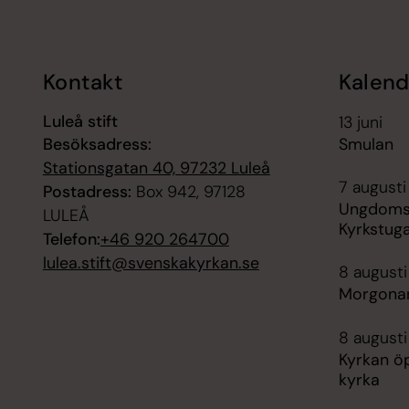
Kontakt
Kalend
Luleå stift
13 juni
Besöksadress:
Smulan
Stationsgatan 40, 97232 Luleå
7 augusti
Postadress:
Box 942, 97128
Ungdomskv
LULEÅ
Kyrkstug
Telefon:
+46 920 264700
lulea.stift@svenskakyrkan.se
8 augusti
Morgonan
8 augusti
Kyrkan öp
kyrka