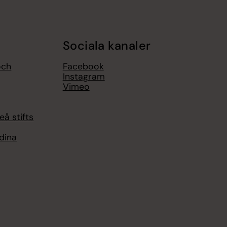
Sociala kanaler
och
Facebook
Instagram
Vimeo
eå stifts
 dina