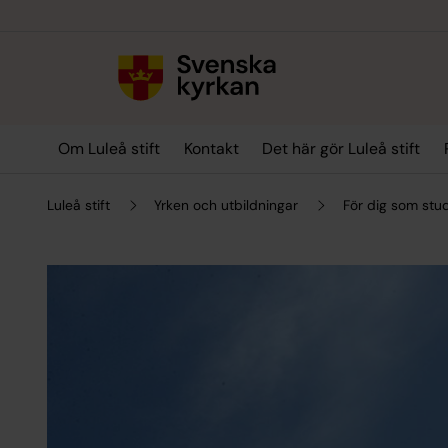
Till innehållet
Till undermeny
Om Luleå stift
Kontakt
Det här gör Luleå stift
Luleå stift
Yrken och utbildningar
För dig som stu