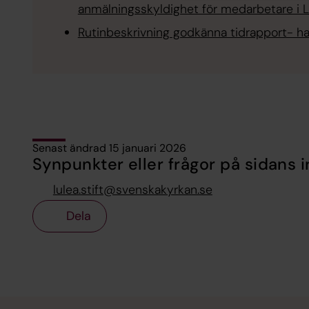
anmälningsskyldighet för medarbetare i Lu
Rutinbeskrivning godkänna tidrapport- han
Senast ändrad 15 januari 2026
Synpunkter eller frågor på sidans i
lulea.stift@svenskakyrkan.se
Dela
Tillbaka till toppen
Tillbaka till innehållet