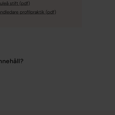
leå stift (pdf)
dledare profilpraktik (pdf)
nnehåll?