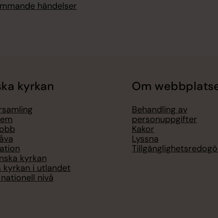
kommande händelser
ka kyrkan
Om webbplats
örsamling
Behandling av
lem
personuppgifter
jobb
Kakor
åva
Lyssna
ation
Tillgänglighetsredogö
nska kyrkan
 kyrkan i utlandet
nationell nivå