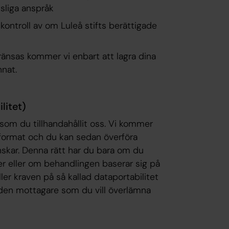
tsliga anspråk
ontroll av om Luleå stifts berättigade
nsas kommer vi enbart att lagra dina
nnat.
litet)
 som du tillhandahållit oss. Vi kommer
 format och du kan sedan överföra
nskar. Denna rätt har du bara om du
er eller om behandlingen baserar sig på
er kraven på så kallad dataportabilitet
l den mottagare som du vill överlämna