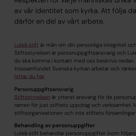
Respekten för varje människas unika v
av vår identitet som kyrka. Att följa 
därför en del av vårt arbete.
Luleå stift
är mån om din personliga integritet och
Stiftsstyrelsen är personuppgiftsansvarig och Lu
du ska komma i kontakt med oss beskrivs nedan.
trossamfundet Svenska kyrkan arbetar och tänker
hittar du här
.
Personuppgiftsansvarig
Stiftsstyrelsen
är ytterst ansvarig för de person
ramen för just stiftets uppdrag och verksamhet. M
stiftsorganisationen och inte stiftets församlingar
Behandling av personuppgifter
Luleå stift behandlar personuppgifter inom följand