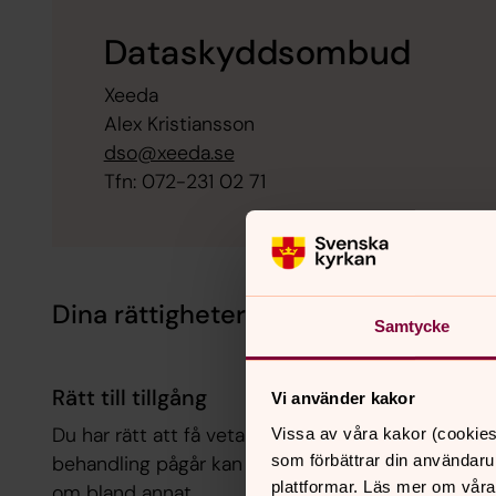
Dataskyddsombud
Xeeda
Alex Kristiansson
dso@xeeda.se
Tfn: 072-231 02 71
Dina rättigheter
Samtycke
Rätt till tillgång
Vi använder kakor
Du har rätt att få veta ifall personuppgifter som r
Vissa av våra kakor (cookies
som förbättrar din användaru
behandling pågår kan du få tillgång till personup
plattformar. Läs mer om våra
om bland annat