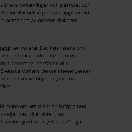
r stiftets församlingar och pastorat och
tet behandlar också personuppgifter vid
d antagning av präster, diakoner,
pgifter varierar. Det kan handla om
 exempel när
domkapitlet
hanterar
m till exempel bokföring eller
om Svenska kyrkans verksamheter genom
l exempel vår webbplats (
som har
saker.
tid måna om att vi har en laglig grund
tödjer oss på är avtal (t.ex.
rkoordningen), samtycke, berättigat