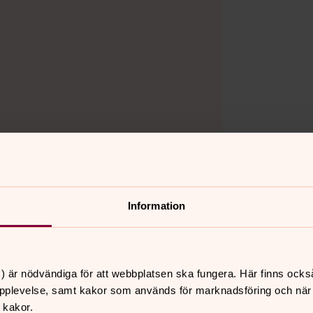
Information
ör dig håller på att behandlas. Om
) är nödvändiga för att webbplatsen ska fungera. Här finns ocks
pplevelse, samt kakor som används för marknadsföring och när vi
pgifterna, tillsammans med information
 kakor.