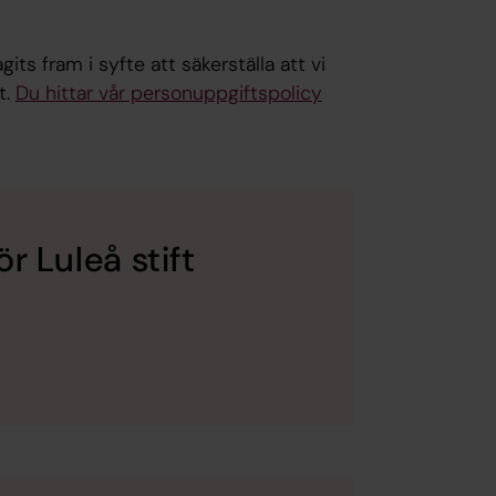
its fram i syfte att säkerställa att vi
t.
Du hittar vår personuppgiftspolicy
r Luleå stift