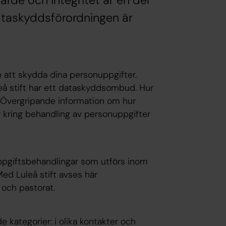
ärde och integritet är en del
dataskyddsförordningen är
 att skydda dina personuppgifter.
leå stift har ett dataskyddsombud. Hur
 Övergripande information om hur
 kring behandling av personuppgifter
uppgiftsbehandlingar som utförs inom
ed Luleå stift avses här
 och pastorat.
e kategorier: i olika kontakter och