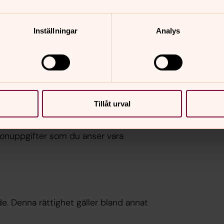
Inställningar
Analys
dlas
ottagare
a personuppgifter
Tillåt urval
r dig rättade utan onödigt dröjsmål. I
rsonuppgifter som du anser vara
e. Denna rättighet gäller bland annat