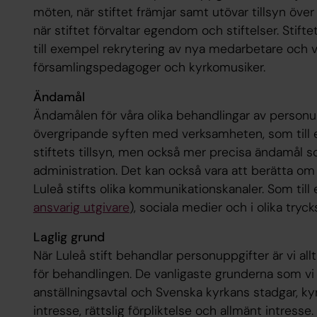
möten, när stiftet främjar samt utövar tillsyn öve
när stiftet förvaltar egendom och stiftelser. Stif
till exempel rekrytering av nya medarbetare och vi
församlingspedagoger och kyrkomusiker.
Ändamål
Ändamålen för våra olika behandlingar av personup
övergripande syften med verksamheten, som till
stiftets tillsyn, men också mer precisa ändamål so
administration. Det kan också vara att berätta 
Luleå stifts olika kommunikationskanaler. Som til
ansvarig utgivare
), sociala medier och i olika tryck
Laglig grund
När Luleå stift behandlar personuppgifter är vi all
för behandlingen. De vanligaste grunderna som vi s
anställningsavtal och Svenska kyrkans stadgar, ky
intresse, rättslig förpliktelse och allmänt intresse.