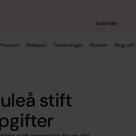
Kalender
Pressrum
Biskopen
Församlingar
Nyheter
Skog och 
r
leå stift
pgifter