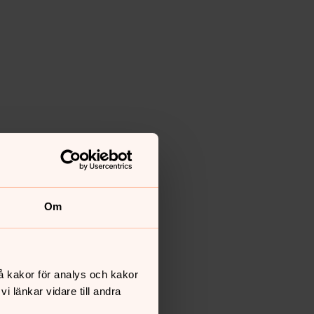
Om
å kakor för analys och kakor
 länkar vidare till andra