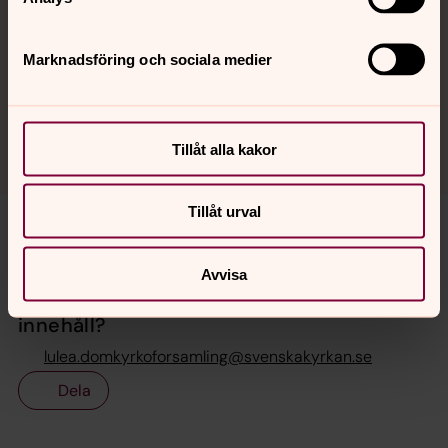
Hör av dig till någon av
församlingens präster
. Alla frågor
är välkomna!
Marknadsföring och sociala medier
Veckans gudstjänster
Här kan du läsa om
veckans gudstjänster
i Luleå
domkyrkoförsamling.
Tillåt alla kakor
Tillåt urval
Avvisa
Senast ändrad 4 augusti 2026
Synpunkter eller frågor på sidans
innehåll?
lulea.domkyrkoforsamling@svenskakyrkan.se
Dela