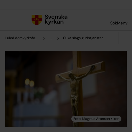
Till innehållet
Till undermeny
Sök
Meny
Luleå domkyrkoförsamling
...
Olika slags gudstjänster