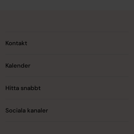
Tillbaka till toppen
Tillbaka till innehållet
Kontakt
Kalender
Hitta snabbt
Sociala kanaler