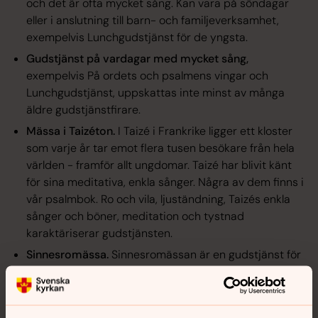
och det är ofta mycket sång. Kan vara på söndagar
eller i anslutning till barn- och familjeverksamhet,
exempelvis
Lunchgudstjänst för de yngsta.
Gudstjänst på vardagar med mycket sång,
exempelvis
På ordets och psalmens vingar
och
Lunchgudstjänst
, uppskattas inte minst av många
äldre gudstjänstfirare.
Mässa i Taizéton.
I Taizé i Frankrike ligger ett kloster
som varje år tar emot flera tusen besökare från hela
världen - framför allt ungdomar. Taizé har blivit känt
för sina meditativa, enkla sånger. Några av dem finns i
vår psalmbok. Ro och vila, ljuständning, Taizés enkla
sånger och böner, meditation och tystnad
karaktäriserar gudstjänsten.
Sinnesromässa.
Sinnesromässan är en gudstjänst för
var och en som har en andlig längtan. Den är
inspirerad av tolvstegsprogrammets anda som
bygger på delaktighet och andlig utveckling. Mässan