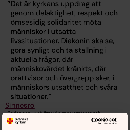
Det är kyrkans uppdrag att
genom delaktighet, respekt och
ömsesidig solidaritet möta
människor i utsatta
livssituationer. Diakonin ska se,
göra synligt och ta ställning i
aktuella frågor, där
människovärdet kränkts, där
orättvisor och övergrepp sker, i
människors utsatthet och svåra
situationer.
Sinnesro
I Boden och Luleå firar vi sinnesromässor och
sinnesrogudstjänster regelbundet. Välkommen till en
varm gemenskap med musik, bön, delningar, nattvard,