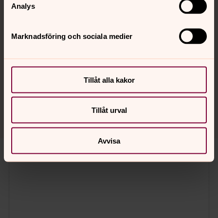
Analys
Engelska
Marknadsföring och sociala medier
Jag godkänner att Svenska kyrkan Luleå behandlar
mina personuppgifter
*
Tillåt alla kakor
Skicka
Tillåt urval
Avvisa