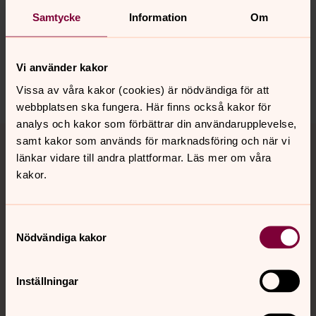
fika och ljuständning.
Samtycke
Information
Om
Nykter idag
Vi använder kakor
En öppen verksamhet för dig som har en önskan att
göra en förändring eller vill bryta ett beroendemönster.
Vissa av våra kakor (cookies) är nödvändiga för att
webbplatsen ska fungera. Här finns också kakor för
analys och kakor som förbättrar din användarupplevelse,
samt kakor som används för marknadsföring och när vi
Här finns ett kontaktformulär för att enkelt nå Diakoni i
länkar vidare till andra plattformar. Läs mer om våra
centrum. Vill du hellre ringa eller besöka oss går det
kakor.
naturligtvis också bra.
Samtyckesval
Nödvändiga kakor
Jag pratar helst
Inställningar
Svenska