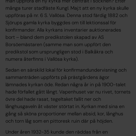
man uppföra en ny kyrka mer centralt i socknen? Efter
många turer stadfäste Kungl. Maj:t att en ny kyrka skulle
uppföras på nr. 6 S. Vallösa. Denna stod färdig 1882 och
Sjörups gamla kyrka byggdes om till lektionssal för
konfirmander. Alla kyrkans inventarier auktionerades
bort – bland dem predikstolen skapad av AS
Borsöemästaren (samme man som uppfört den
predikstol som ursprungligen stod i Balkåkra och
numera återfinns i Vallösa kyrka).
Sedan en särskild lokal för konfirmandundervisning och
sammanträden uppförts på prästgårdens ägor
lämnades kyrkan öde. Redan några år in på 1900-talet
hade förfallet gått långt. Vapenhuset var nu rivet, tornets
övre del hade rasat, tegeltaket fallit ner och
långhusgaveln åt väster störtat in. Kyrkan med sina en
gång så sköna proportioner mellan absid, kor, långhus
och torn låg som en pittoresk ruin där på höjden.
Under åren 1932-35 kunde den räddas från en