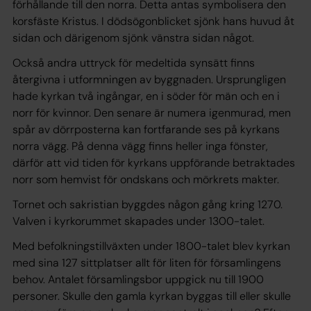
förhållande till den norra. Detta antas symbolisera den
korsfäste Kristus. I dödsögonblicket sjönk hans huvud åt
sidan och därigenom sjönk vänstra sidan något.
Också andra uttryck för medeltida synsätt finns
återgivna i utformningen av byggnaden. Ursprungligen
hade kyrkan två ingångar, en i söder för män och en i
norr för kvinnor. Den senare är numera igenmurad, men
spår av dörrposterna kan fortfarande ses på kyrkans
norra vägg. På denna vägg finns heller inga fönster,
därför att vid tiden för kyrkans uppförande betraktades
norr som hemvist för ondskans och mörkrets makter.
Tornet och sakristian byggdes någon gång kring 1270.
Valven i kyrkorummet skapades under 1300-talet.
Med befolkningstillväxten under 1800-talet blev kyrkan
med sina 127 sittplatser allt för liten för församlingens
behov. Antalet församlingsbor uppgick nu till 1900
personer. Skulle den gamla kyrkan byggas till eller skulle