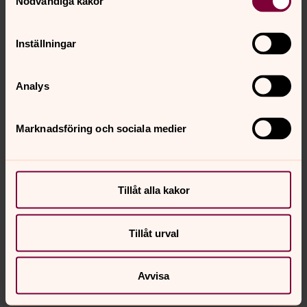
Nödvändiga kakor
Inställningar
Analys
Marknadsföring och sociala medier
Tillåt alla kakor
Gunilla Lundkvist
Kyrkvaktmästare Bjäresjö och Sjörup, Ljunits
Tillåt urval
församling
Direkt:
073-311 92 85
Mobil:
073-311 92 85
Avvisa
gunilla.lundkvist@svenskakyrkan.se
E-post: