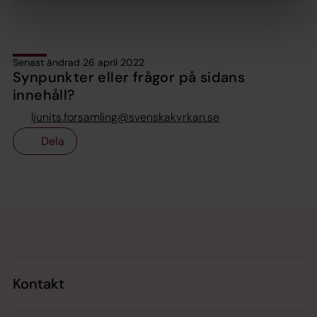
Senast ändrad 26 april 2022
Synpunkter eller frågor på sidans
innehåll?
ljunits.forsamling@svenskakyrkan.se
Dela
Tillbaka till toppen
Tillbaka till innehållet
Kontakt