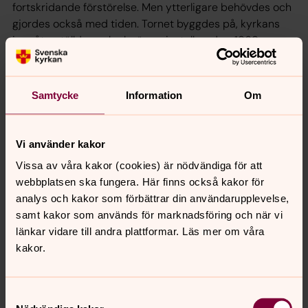
fortskridande förstörelse. Men ytterligare behövdes och
gjordes också med tiden. Tornet byggdes på, kyrkans
inre återställdes och el-värme installerades. 1969
återinvigdes kyrkan för ”en gemenskap omkring ordet,
dopets bad och nattvardsbordet”.
Samtycke
Information
Om
Sjörups gamla kyrka saknar uppvärmning och används
enbart sommarmånaderna juni, juli och augusti.
Vi använder kakor
Se dig omkring i Sjörups gamla kyrka!
Vissa av våra kakor (cookies) är nödvändiga för att
Här kan du också se en liten film om kyrkan:
webbplatsen ska fungera. Här finns också kakor för
analys och kakor som förbättrar din användarupplevelse,
http://www.kyrkoguiderlundsstift.se/skane_112.html
samt kakor som används för marknadsföring och när vi
Här finns
Mer om Sjörups gamla kyrka
länkar vidare till andra plattformar. Läs mer om våra
kakor.
Samtyckesval