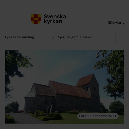
Till innehållet
Till undermeny
Sök
Meny
Ljunits församling
...
Sjörups gamla kyrka