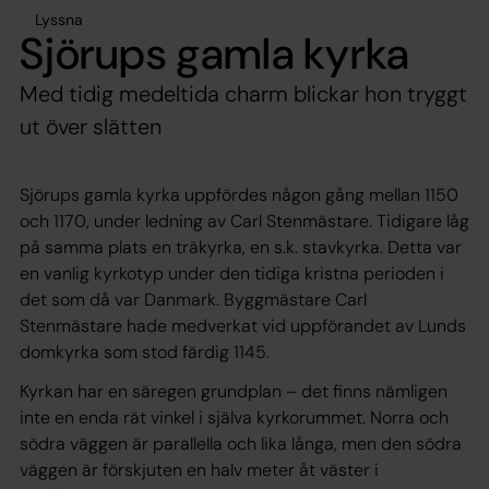
Lyssna
Sjörups gamla kyrka
Med tidig medeltida charm blickar hon tryggt
ut över slätten
Sjörups gamla kyrka uppfördes någon gång mellan 1150
och 1170, under ledning av Carl Stenmästare. Tidigare låg
på samma plats en träkyrka, en s.k. stavkyrka. Detta var
en vanlig kyrkotyp under den tidiga kristna perioden i
det som då var Danmark. Byggmästare Carl
Stenmästare hade medverkat vid uppförandet av Lunds
domkyrka som stod färdig 1145.
Kyrkan har en säregen grundplan – det finns nämligen
inte en enda rät vinkel i själva kyrkorummet. Norra och
södra väggen är parallella och lika långa, men den södra
väggen är förskjuten en halv meter åt väster i