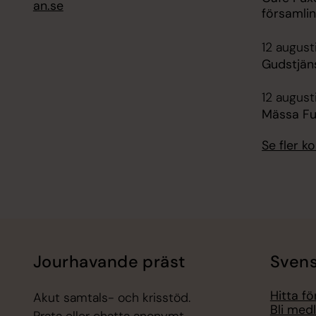
an.se
församli
12 august
Gudstjän
12 august
Mässa Fu
Se fler 
Jourhavande präst
Svens
Hitta f
Akut samtals- och krisstöd.
Bli med