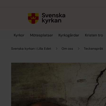
Till innehållet
Till undermeny
Kyrkor
Mötesplatser
Kyrkogårdar
Kristen tro
Svenska kyrkan i Lilla Edet
Om oss
Teckenspråk