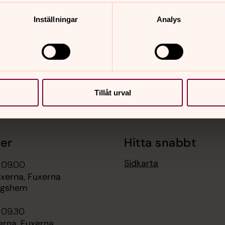
Inställningar
Analys
Tillåt urval
er
Hitta snabbt
Sidkarta
i 09.00
xerna, Fuxerna
ngshem
i 09.30
erna, Fuxerna