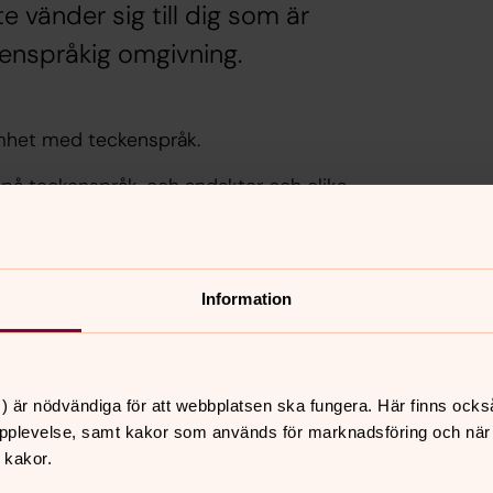
 vänder sig till dig som är
ckenspråkig omgivning.
amhet med teckenspråk.
r på teckenspråk, och andakter och olika
även dop, vigslar och begravningar på
information och ett flertal
Information
) är nödvändiga för att webbplatsen ska fungera. Här finns ocks
pplevelse, samt kakor som används för marknadsföring och när vi
 kakor.
nnehåll?