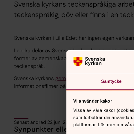
Svenska kyrkans teckenspråkiga arbete
teckenspråkig, döv eller finns i en te
Svenska kyrkan i Lilla Edet har ingen egen verks
I andra delar av Svenska kyrkan firas gudstjänste
former av gemenskapsträffar ordnas. Det erbjuds 
teckenspråk.
Svenska kyrkans
gemensamma webbsida
har mer 
Samtycke
informationsfilmer på
teckenspråk
.
Vi använder kakor
Vissa av våra kakor (cookies
som förbättrar din användaru
Senast ändrad 22 juni 2021
plattformar. Läs mer om våra
Synpunkter eller frågor på sidans i