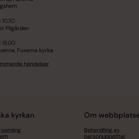
ngshem
i 10.30
st Pilgården
i 18.00
xerna, Fuxerna kyrka
kommande händelser
ka kyrkan
Om webbplats
örsamling
Behandling av
lem
personuppgifter