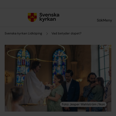
Till innehållet
Till undermeny
Sök
Meny
Svenska kyrkan Lidköping
Vad betyder dopet?