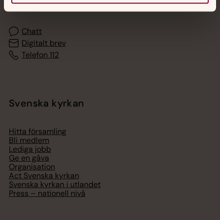
med en präst på kvällar och nätter.
Chatt
Digitalt brev
Telefon 112
Svenska kyrkan
Hitta församling
Bli medlem
Lediga jobb
Ge en gåva
Organisation
Act Svenska kyrkan
Svenska kyrkan i utlandet
Press – nationell nivå