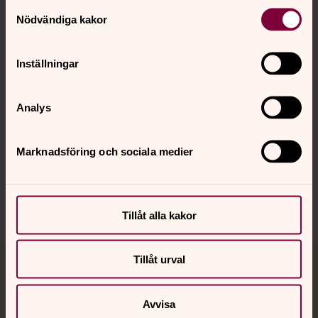
Kontakt
Samtyckesval
Nödvändiga kakor
Kalender
Inställningar
Hitta snabbt
Analys
Marknadsföring och sociala medier
Sociala kanaler
Tillåt alla kakor
Tillåt urval
Jourhavande präst
Akut samtals- och krisstöd. Prata eller chatta anonymt
Avvisa