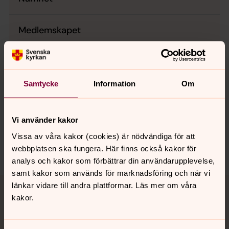
Medlemskapet
Samtycke
Information
Om
Senast ändrad 28 mars 2023
Synpunkter eller frågor på sidans
innehåll?
Vi använder kakor
lidkoping.pastorat@svenskakyrkan.se
Vissa av våra kakor (cookies) är nödvändiga för att
Dela
webbplatsen ska fungera. Här finns också kakor för
analys och kakor som förbättrar din användarupplevelse,
samt kakor som används för marknadsföring och när vi
Tillbaka till toppen
Tillbaka till innehållet
länkar vidare till andra plattformar. Läs mer om våra
kakor.