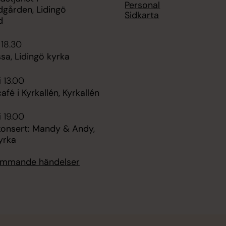
Personal
dgården, Lidingö
Sidkarta
d
 18.30
ssa, Lidingö kyrka
i 13.00
é i Kyrkallén, Kyrkallén
i 19.00
nsert: Mandy & Andy,
yrka
kommande händelser