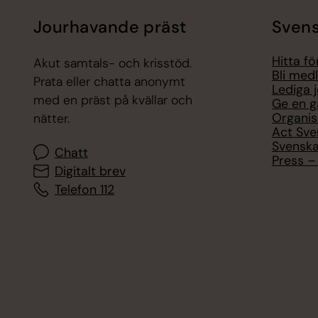
Jourhavande präst
Svens
Hitta f
Akut samtals- och krisstöd.
Bli med
Prata eller chatta anonymt
Lediga 
med en präst på kvällar och
Ge en g
Organis
nätter.
Act Sve
Svenska
Chatt
Press – 
Digitalt brev
Telefon 112