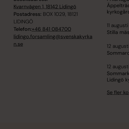
Äppelträ
Kvarnvägen 1, 18142 Lidingö
kyrkogår
Postadress:
BOX 1029, 18121
LIDINGÖ
11 augusti
Telefon:
+46 841 084700
Stilla mä
lidingo.forsamling@svenskakyrka
n.se
12 august
Sommarcaf
12 august
Sommarko
Lidingö k
Se fler 