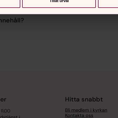
Tillåt urval
nnehåll?
er
Hitta snabbt
Bli medlem i kyrkan
 11.00
Kontakta oss
dstjänst i