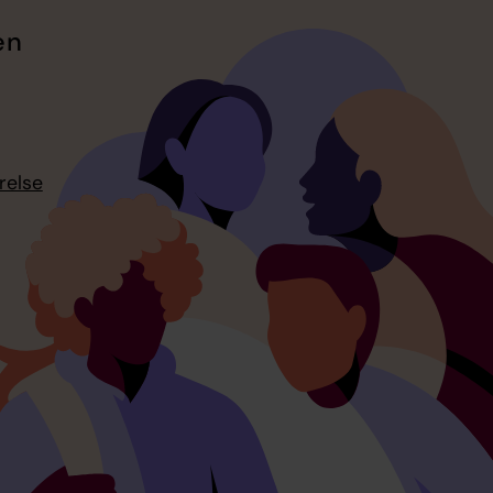
en
relse