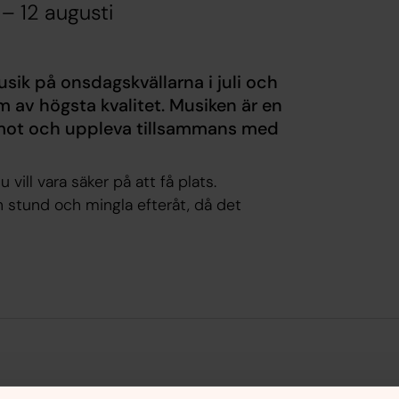
 – 12 augusti
sik på onsdagskvällarna i juli och
m av högsta kvalitet. Musiken är en
 emot och uppleva tillsammans med
 vill vara säker på att få plats.
n stund och mingla efteråt, då det