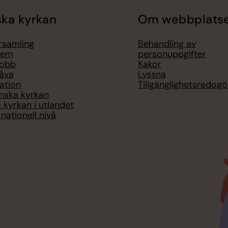
ka kyrkan
Om webbplats
örsamling
Behandling av
lem
personuppgifter
jobb
Kakor
åva
Lyssna
ation
Tillgänglighetsredogö
nska kyrkan
 kyrkan i utlandet
nationell nivå