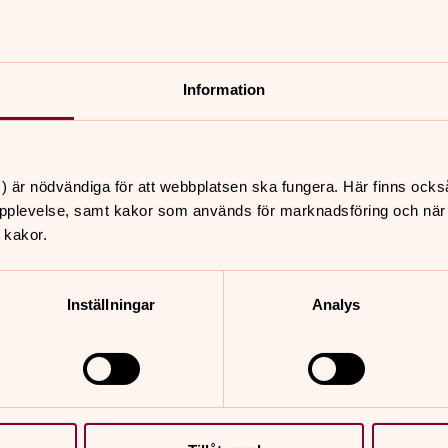
onsdag 12 augusti 2026
·
19.00
–
20.00
Lidingö kyrka
Ansvarig Maria Fredén
F
Information
g
t
) är nödvändiga för att webbplatsen ska fungera. Här finns ocks
pplevelse, samt kakor som används för marknadsföring och när vi
 kakor.
k
t
Inställningar
Analys
s