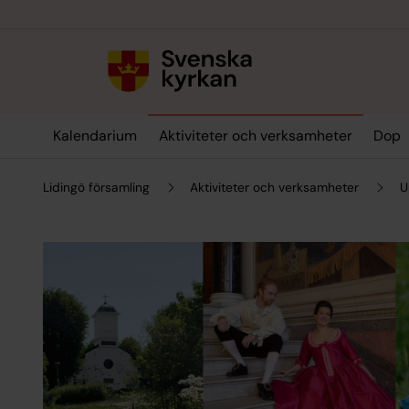
Till innehållet
Till undermeny
Kalendarium
Aktiviteter och verksamheter
Dop
Lidingö församling
Aktiviteter och verksamheter
U