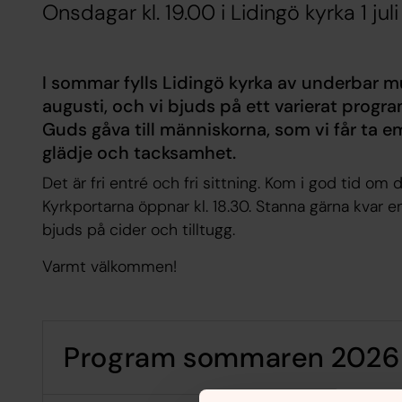
Onsdagar kl. 19.00 i Lidingö kyrka 1 juli
I sommar fylls Lidingö kyrka av underbar mu
augusti, och vi bjuds på ett varierat progra
Guds gåva till människorna, som vi får ta
glädje och tacksamhet.
Det är fri entré och fri sittning. Kom i god tid om du
Kyrkportarna öppnar kl. 18.30. Stanna gärna kvar e
bjuds på cider och tilltugg.
Varmt välkommen!
Program sommaren 2026