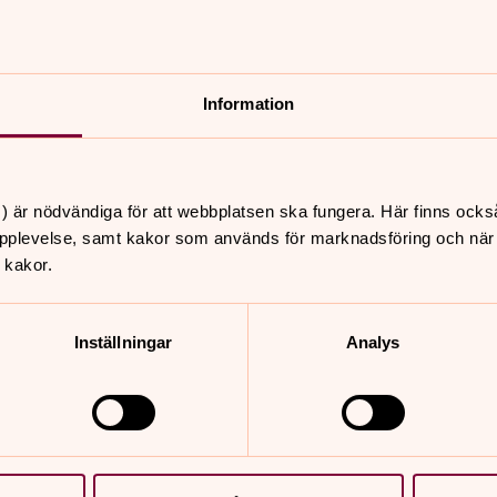
boka tid för gravvisning, gravsättning och borgerlig be
gällande gravplatser, gravrättsinnehav, gravskötsel och
Information
) är nödvändiga för att webbplatsen ska fungera. Här finns ocks
pplevelse, samt kakor som används för marknadsföring och när vi
 kakor.
Inställningar
Analys
Gravstensinventering
Förvaltningen utför under år 2025 en
gravstensinventering för stående gravstenar på