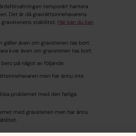
rdsförvaltningen temporärt hantera
en. Det är då gravrättsinnehavarens
 gravstenens stabilitet.
Här kan du kan
n gäller även om gravstenen tas bort.
vara kvar även om gravstenen tas bort.
bero på något av följande:
rättsinnehavaren men har ännu inte
 lösa problemet med den farliga
blemet med gravstenen men har ännu
bilitet.