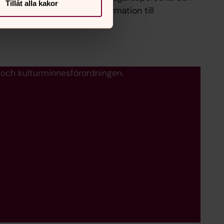
Tillåt alla kakor
ska sköta gravarna eller information till
gravrättsinnehavare.
 och kulturminnesförordningen.