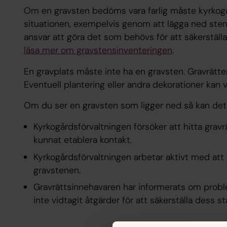
Om en gravsten bedöms vara farlig måste kyrkogå
situationen, exempelvis genom att lägga ned sten
ansvar att göra det som behövs för att säkerställa
läsa mer om gravstensinventeringen
.
En gravplats måste inte ha en gravsten. Gravrätte
Eventuell plantering eller andra dekorationer kan 
Om du ser en gravsten som ligger ned så kan det 
Kyrkogårdsförvaltningen försöker att hitta grav
kunnat etablera kontakt.
Kyrkogårdsförvaltningen arbetar aktivt med att
gravstenen.
Gravrättsinnehavaren har informerats om pro
inte vidtagit åtgärder för att säkerställa dess sta