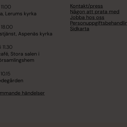
Kontakt/press
 11.00
Någon att prata med
, Lerums kyrka
Jobba hos oss
Personuppgiftsbehandli
 18.00
Sidkarta
stjänst, Aspenäs kyrka
 11.30
fé, Stora salen i
örsamlingshem
 10.15
edegården
kommande händelser