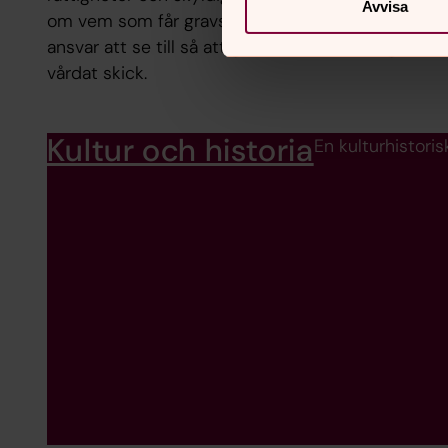
Avvisa
om vem som får gravsättas i graven och har
ansvar att se till så att graven är i ett värdigt och
vårdat skick.
Kultur och historia
En kulturhistori