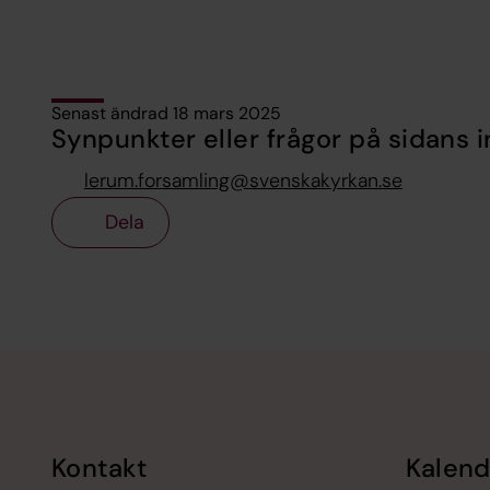
Senast ändrad 18 mars 2025
Synpunkter eller frågor på sidans i
lerum.forsamling@svenskakyrkan.se
Dela
Tillbaka till toppen
Tillbaka till innehållet
Kontakt
Kalend