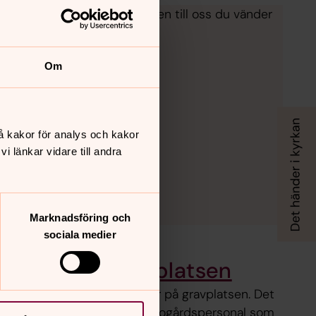
gravningsceremoni. Det är även till oss du vänder
 övriga kyrkogårdsärenden.
Om
å kakor för analys och kakor
 länkar vidare till andra
Marknadsföring och
sociala medier
Skyltar på gravplatsen
Ibland sitter det små skyltar på gravplatsen. Det
kan vara information till kyrkogårdspersonal som