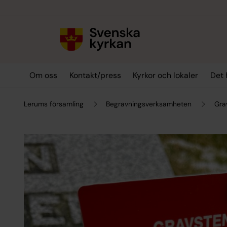
Till innehållet
Till undermeny
Om oss
Kontakt/press
Kyrkor och lokaler
Det 
Lerums församling
Begravningsverksamheten
Gra