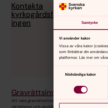
Kontakta
Hos oss kan du 
dig med frågor 
kyrkogårdsförvaltn
ingen
Samtycke
Vi använder kakor
Vissa av våra kakor (cookies
som förbättrar din användaru
plattformar. Läs mer om våra
Samtyckesval
Nödvändiga kakor
Gravrättsinnehav
Att vara gravrättsinnehavare innebär både
rättigheter och skyldigheter. Du får fatta beslut