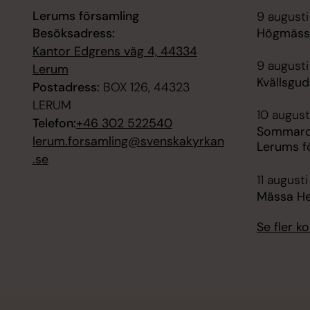
Lerums församling
9 augusti
Besöksadress:
Högmässa
Kantor Edgrens väg 4, 44334
9 augusti
Lerum
Kvällsgud
Postadress:
BOX 126, 44323
LERUM
10 augusti
Telefon:
+46 302 522540
Sommarca
lerum.forsamling@svenskakyrkan
Lerums f
.se
11 augusti
Mässa H
Se fler 