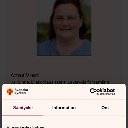
Anna Vred
Värdinna, Diakoniassistent, Lekeryds församling
Direkt:
036-85889
Mobil:
0761374510
anna.vred@svenskakyrkan.se
E-post:
Samtycke
Information
Om
Mer om Anna Vred
Diakoniassistent
Vi använder kakor