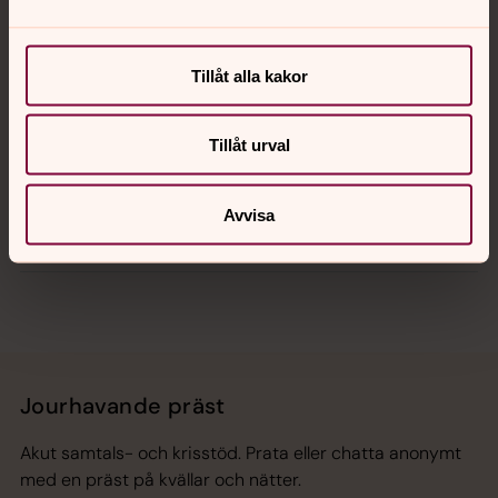
Kalender
Tillåt alla kakor
Hitta snabbt
Tillåt urval
Avvisa
Sociala kanaler
Jourhavande präst
Akut samtals- och krisstöd. Prata eller chatta anonymt
med en präst på kvällar och nätter.