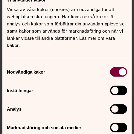
Vissa av våra kakor (cookies) är nödvändiga för att
webbplatsen ska fungera. Här finns också kakor för
analys och kakor som förbättrar din användarupplevelse,
samt kakor som används för marknadsföring och när vi
Senast ändrad 25 maj 2026
länkar vidare till andra plattformar. Läs mer om våra
Synpunkter eller frågor på sidans
kakor.
innehåll?
lekeryds.forsamling@svenskakyrkan.se
Samtyckesval
Dela
Nödvändiga kakor
Inställningar
Tillbaka till toppen
Tillbaka till innehållet
Analys
Marknadsföring och sociala medier
Kontakt