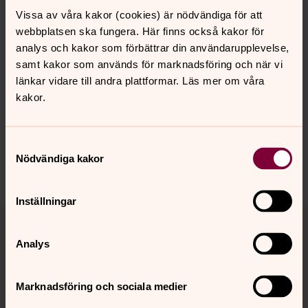
åk 7-9, gymnasiet och uppåt.
Vissa av våra kakor (cookies) är nödvändiga för att
webbplatsen ska fungera. Här finns också kakor för
analys och kakor som förbättrar din användarupplevelse,
samt kakor som används för marknadsföring och när vi
Senast ändrad 20 maj 2025
Synpunkter eller frågor på sidans
länkar vidare till andra plattformar. Läs mer om våra
innehåll?
kakor.
lekeryds.forsamling@svenskakyrkan.se
Dela
Samtyckesval
Nödvändiga kakor
Inställningar
Tillbaka till toppen
Tillbaka till innehållet
Analys
Kontakt
Marknadsföring och sociala medier