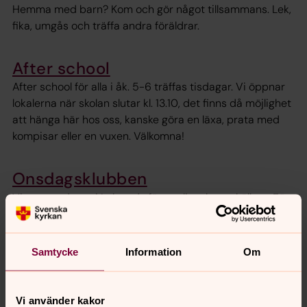
Hemma med barn? Kom och gör något tillsammans. Lek,
fika, umgås och träffa andra föräldrar.
After school
After school för alla i åk. 5-6 träffas tisdagar. Vi öppnar
lokalerna när skolan slutar kl. 13.10, det finns då möjlighet
att hänga här hos oss, kanske göra en läxa, prata med
kompisar eller en vuxen. Välkomna!
Onsdagsklubben
Vi ses onsdagar i Lekeryds församlingshems källare. För
alla i åk. 1 och åk. 2 som gillar att leka, pyssla, baka,
sporta eller bara göra något kul på fritiden.
Samtycke
Information
Om
Tonårs- och Ungdomsgrupp
Kom och häng med oss! Torsdagar 16:00-18:00. För dig i
Vi använder kakor