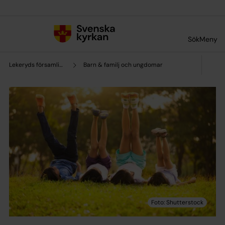
Till innehållet
Till undermeny
Sök
Meny
Lekeryds församling
Barn & familj och ungdomar