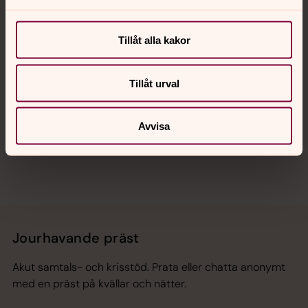
Kalender
Tillåt alla kakor
Hitta snabbt
Tillåt urval
Avvisa
Sociala kanaler
Jourhavande präst
Akut samtals- och krisstöd. Prata eller chatta anonymt
med en präst på kvällar och nätter.