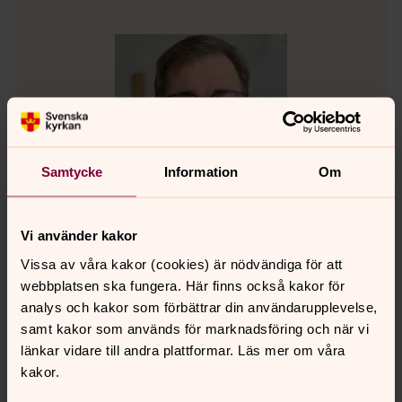
Samtycke
Information
Om
Vi använder kakor
Vissa av våra kakor (cookies) är nödvändiga för att
webbplatsen ska fungera. Här finns också kakor för
Henrik Jonason
analys och kakor som förbättrar din användarupplevelse,
samt kakor som används för marknadsföring och när vi
Kommininster, Lekeryds församling
länkar vidare till andra plattformar. Läs mer om våra
Direkt:
036-85882
Mobil:
070-5697103
kakor.
henrik.jonason@svenskakyrkan.se
E-post: