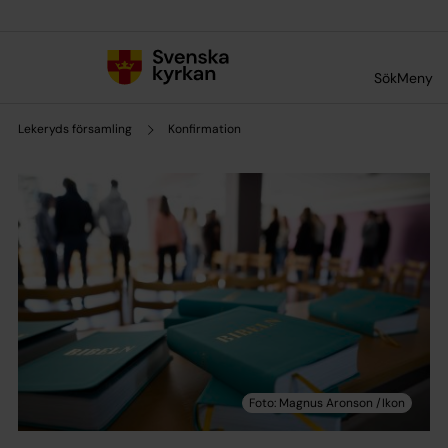
Till innehållet
Till undermeny
Sök
Meny
Lekeryds församling
Konfirmation