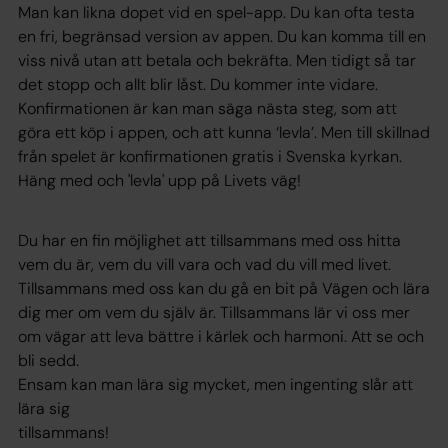
Man kan likna dopet vid en spel-app. Du kan ofta testa
en fri, begränsad version av appen. Du kan komma till en
viss nivå utan att betala och bekräfta. Men tidigt så tar
det stopp och allt blir låst. Du kommer inte vidare.
Konfirmationen är kan man säga nästa steg, som att
göra ett köp i appen, och att kunna ‘levla’. Men till skillnad
från spelet är konfirmationen gratis i Svenska kyrkan.
Häng med och 'levla' upp på Livets väg!
Du har en fin möjlighet att tillsammans med oss hitta
vem du är, vem du vill vara och vad du vill med livet.
Tillsammans med oss kan du gå en bit på Vägen och lära
dig mer om vem du själv är. Tillsammans lär vi oss mer
om vägar att leva bättre i kärlek och harmoni. Att se och
bli sedd.
Ensam kan man lära sig mycket, men ingenting slår att
lära sig
tillsammans!