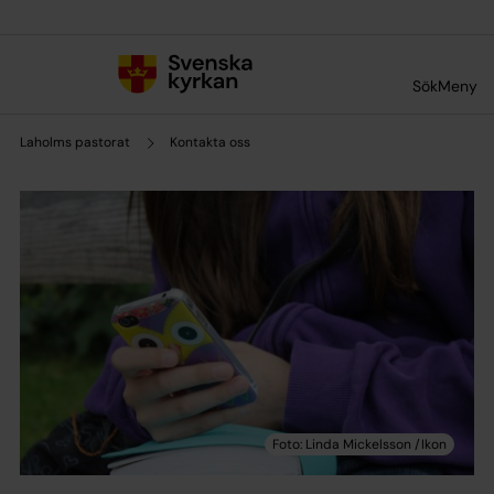
Till innehållet
Till undermeny
Sök
Meny
Laholms pastorat
Kontakta oss