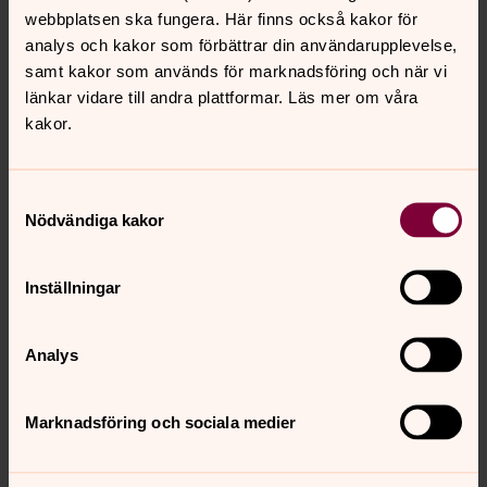
Pedagoger
webbplatsen ska fungera. Här finns också kakor för
analys och kakor som förbättrar din användarupplevelse,
Kyrkvaktmästare
samt kakor som används för marknadsföring och när vi
länkar vidare till andra plattformar. Läs mer om våra
kakor.
Kyrkogårdspersonal
Samtyckesval
Värd / Värdinna i
Nödvändiga kakor
församlingshemmet
Inställningar
Kansli och expedition
Analys
Förtroendevalda
Marknadsföring och sociala medier