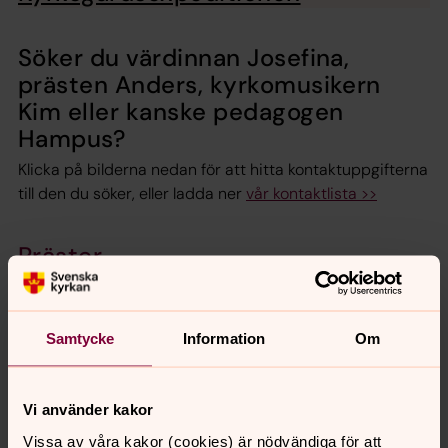
Söker du värdinnan Josefina,
prästen Anders, kyrkomusikern
Kim eller kanske pedagogen
Hampus?
Klicka på bilderna nedan för att hitta kontaktuppgifterna
till den du söker, eller ladda ner
vår kontaktlista >>
Präster
Diakoner
Samtycke
Information
Om
Kyrkomusiker
Vi använder kakor
Vissa av våra kakor (cookies) är nödvändiga för att