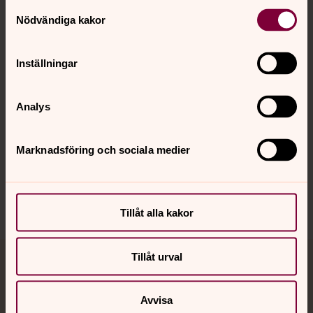
Kontakt
Samtyckesval
Nödvändiga kakor
Kalender
Inställningar
Analys
Hitta snabbt
Marknadsföring och sociala medier
Sociala kanaler
Tillåt alla kakor
Tillåt urval
Jourhavande präst
Avvisa
Akut samtals- och krisstöd. Prata eller chatta anonymt