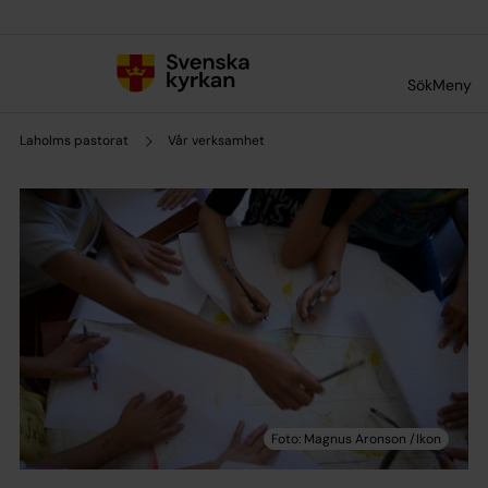
Till innehållet
Till undermeny
Sök
Meny
Laholms pastorat
Vår verksamhet