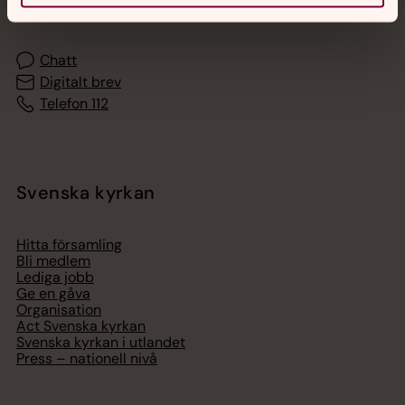
med en präst på kvällar och nätter.
Chatt
Digitalt brev
Telefon 112
Svenska kyrkan
Hitta församling
Bli medlem
Lediga jobb
Ge en gåva
Organisation
Act Svenska kyrkan
Svenska kyrkan i utlandet
Press – nationell nivå