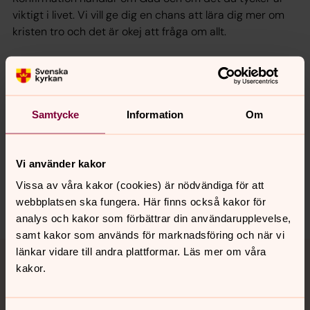
viktigt i livet. Vi vill ge dig en chans att lära dig mer om
kristen tro och det är okej att fråga om allt.
Senast ändrad 20 augusti 2025
Synpunkter eller frågor på sidans
Samtycke
Information
Om
innehåll?
laholm.pastorat@svenskakyrkan.se
Vi använder kakor
Dela
Vissa av våra kakor (cookies) är nödvändiga för att
webbplatsen ska fungera. Här finns också kakor för
analys och kakor som förbättrar din användarupplevelse,
samt kakor som används för marknadsföring och när vi
Tillbaka till toppen
Tillbaka till innehållet
länkar vidare till andra plattformar. Läs mer om våra
kakor.