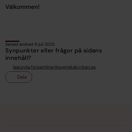
Välkommen!
Senast ändrad 9 juli 2025
Synpunkter eller frågor på sidans
innehåll?
lagunda.forsamling@svenskakyrkan.se
Dela
Tillbaka till toppen
Tillbaka till innehållet