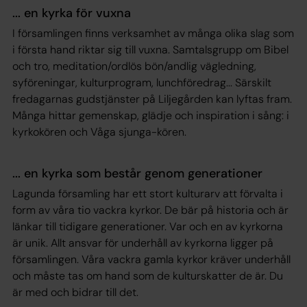
... en kyrka för vuxna
I församlingen finns verksamhet av många olika slag som
i första hand riktar sig till vuxna. Samtalsgrupp om Bibel
och tro, meditation/ordlös bön/andlig vägledning,
syföreningar, kulturprogram, lunchföredrag... Särskilt
fredagarnas gudstjänster på Liljegården kan lyftas fram.
Många hittar gemenskap, glädje och inspiration i sång: i
kyrkokören och Våga sjunga-kören.
... en kyrka som består genom generationer
Lagunda församling har ett stort kulturarv att förvalta i
form av våra tio vackra kyrkor. De bär på historia och är
länkar till tidigare generationer. Var och en av kyrkorna
är unik. Allt ansvar för underhåll av kyrkorna ligger på
församlingen. Våra vackra gamla kyrkor kräver underhåll
och måste tas om hand som de kulturskatter de är. Du
är med och bidrar till det.