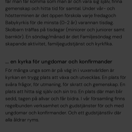
får man får komma som man är och vara sig själv, finna
gemenskap och hitta tid för samtal. Under vår- och
höstterminen är det öppen förskola varje fredagoch
Babykyrkis för de minsta (0-2 år) varannan tisdag.
Skolbarn träffas på tisdagar (miniorer och juniorer samt
barnkör). En söndag/månad är det Familjesöndag med
skapande aktivitet, familjegudstjänst och kyrkfika.
... en kyrka för ungdomar och konfirmander
För många unga som är på väg in i vuxenvärlden är
kyrkan en trygg plats att växa och utvecklas. En plats för
svåra frågor, för utmaning, för skratt och gemenskap. En
plats att hitta sig själv och sin tro. En plats där man blir
sedd, tagen på allvar och får bidra. I vår församling finns
regelbunden verksamhet och gudstjänster för och med
ungdomar och konfirmander. Och ett gudstjänstliv där
alla åldrar ryms.