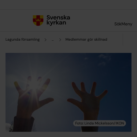
Till innehållet
Till undermeny
Sök
Meny
Lagunda församling
...
Medlemmar gör skillnad