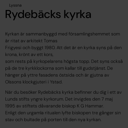
Lyssna
Rydebäcks kyrka
Kyrkan är sammanbyggd med församlingshemmet som
är ritat av arkitekt Tomas
Frigyesi och byggt 1980. Att det är en kyrka syns på den
krona, krönt av ett kors,
som rests på kyrkopelarens högsta topp. Det syns också
på de tre kyrkklockorna som kallar till gudstjänst. De
hänger på yttre fasadens östsida och är gjutna av
Olssons klockgjuteri i Ystad.
När du besöker Rydebäcks kyrka befinner du dig i ett av
Lunds stifts yngre kyrkorum. Det invigdes den 7 maj
1995 av stiftets dåvarande biskop K G Hammar.
Enligt den urgamla ritualen lyfte biskopen tre gånger sin
stav och bultade på porten till den nya kyrkan.