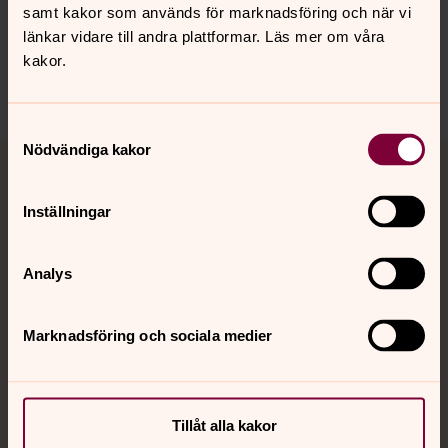
kvistofta.forsamling@svenskakyrkan.se
samt kakor som används för marknadsföring och när vi
länkar vidare till andra plattformar. Läs mer om våra
Dela
kakor.
Samtyckesval
Tillbaka till toppen
Tillbaka till innehållet
Nödvändiga kakor
Inställningar
Kontakt
Analys
Kalender
Marknadsföring och sociala medier
Hitta snabbt
Tillåt alla kakor