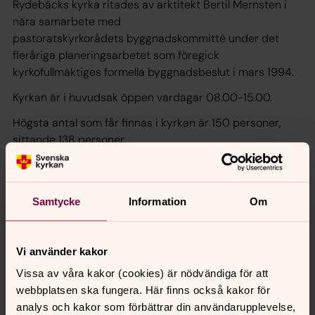
Rydebäcks kyrka ritades av arktitekt Bertil Mernsten i
nära samarbete med
pastoratskyrkorådets byggnadskommitté under det
fleråriga planeringsarbetet som föregick
kyrkofullmäktiges formella byggnadsbeslut i mars 1994.
Kyrkan är i huvudsak öppen vardagar 08.00-15.00.
Högsta antal som får finnas i kyrkan är 150 personer,
sittande 138 personer.
Kyrkklockorna i Rydebäck
Så här låter kyrkklockorna i Rydebäcks kyrka:
Samtycke
Information
Om
Vi använder kakor
Senast ändrad 5 november 2024
Vissa av våra kakor (cookies) är nödvändiga för att
Synpunkter eller frågor på sidans
webbplatsen ska fungera. Här finns också kakor för
innehåll?
analys och kakor som förbättrar din användarupplevelse,