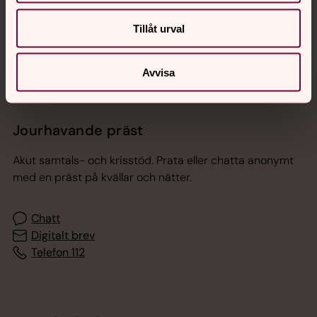
Sociala kanaler
Tillåt urval
Avvisa
Jourhavande präst
Akut samtals- och krisstöd. Prata eller chatta anonymt
med en präst på kvällar och nätter.
Chatt
Digitalt brev
Telefon 112