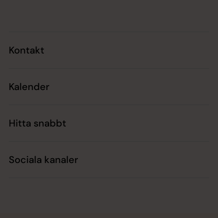
Tillbaka till toppen
Tillbaka till innehållet
Kontakt
Kalender
Hitta snabbt
Sociala kanaler