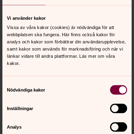
Vi använder kakor
Vissa av våra kakor (cookies) är nödvändiga för att
webbplatsen ska fungera. Här finns också kakor för
analys och kakor som förbättrar din användarupplevelse,
samt kakor som används för marknadsföring och när vi
länkar vidare till andra plattformar. Läs mer om våra
kakor.
Samtyckesval
Nödvändiga kakor
Camilla Ahlin
Inställningar
Församlingspedagog, Informatör
Analys
Direkt:
0227-15511