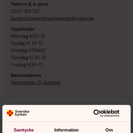
Telefon & e-post
0227-155 00
kungsor.forsamling@svenskakyrkan.se
Öppettider
Måndag kl.10-12
Tisdag kl. 10-12
Onsdag STÄNGT
Torsdag kl. 10-12
Fredag kl.10-12
Besöksadress
Hamngatan 15, Kungsör
Församlingsexpeditionens
personal
Samtycke
Information
Om