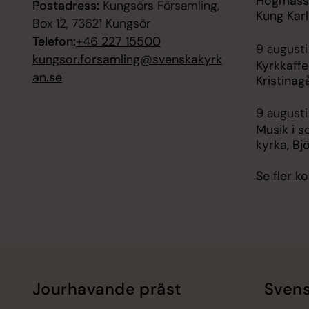
Högmässa 
Postadress:
Kungsörs Församling,
Kung Karl
Box 12, 73621 Kungsör
Telefon:
+46 227 15500
9 augusti
kungsor.forsamling@svenskakyrk
Kyrkkaffe
an.se
Kristinag
9 augusti
Musik i s
kyrka, Bj
Se fler 
Jourhavande präst
Svens