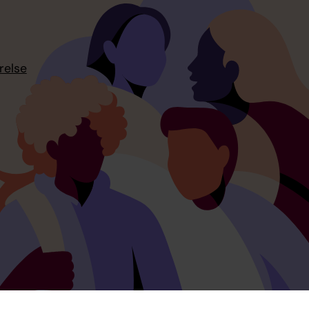
relse