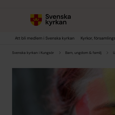
Till innehållet
Till undermeny
Att bli medlem i Svenska kyrkan
Kyrkor, församlin
Svenska kyrkan i Kungsör
Barn, ungdom & familj
U