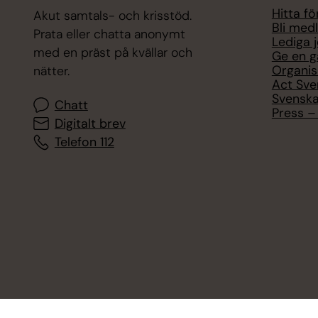
Hitta f
Akut samtals- och krisstöd.
Bli med
Prata eller chatta anonymt
Lediga 
med en präst på kvällar och
Ge en g
Organis
nätter.
Act Sve
Svenska
Chatt
Press – 
Digitalt brev
Telefon 112