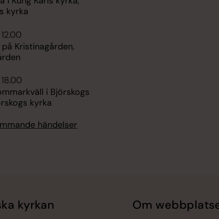
i Kung Karls kyrka,
s kyrka
 12.00
 på Kristinagården,
ården
 18.00
ommarkväll i Björskogs
örskogs kyrka
kommande händelser
ka kyrkan
Om webbplats