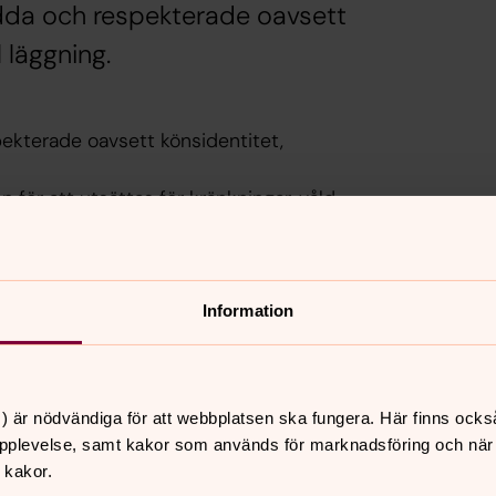
edda och respekterade oavsett
 läggning.
pekterade oavsett könsidentitet,
n för att utsättas för kränkningar, våld
li osynliggjord.
istrikt arbetar vi för att skapa
unga.
Information
) är nödvändiga för att webbplatsen ska fungera. Här finns ocks
pplevelse, samt kakor som används för marknadsföring och när vi
 kakor.