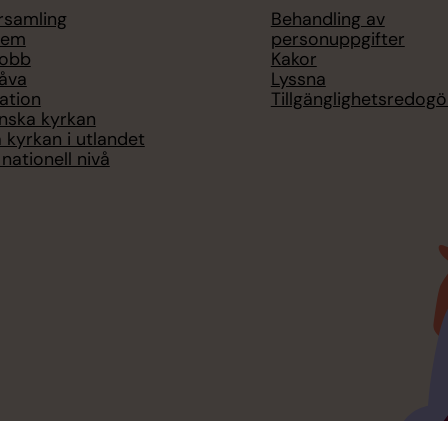
örsamling
Behandling av
lem
personuppgifter
jobb
Kakor
åva
Lyssna
ation
Tillgänglighetsredogö
nska kyrkan
 kyrkan i utlandet
nationell nivå