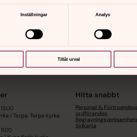
nnehåll?
Inställningar
Analys
Tillåt urval
er
Hitta snabbt
Personal & Förtroendev
 13.00
ordföranden
ka i Torpa, Torpa kyrka
Begravningsverksamhet
Sidkarta
 11.00