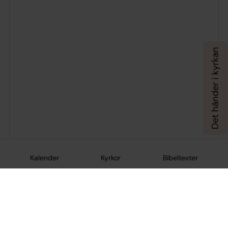
Kalender
Kyrkor
Bibeltexter