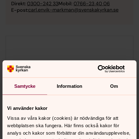
Direkt:
0300-242 33
Mobil:
0766-23 40 06
carl.envik-markman@svenskakyrkan.se
E-post:
Samtycke
Information
Om
Vi använder kakor
Vissa av våra kakor (cookies) är nödvändiga för att
webbplatsen ska fungera. Här finns också kakor för
analys och kakor som förbättrar din användarupplevelse,