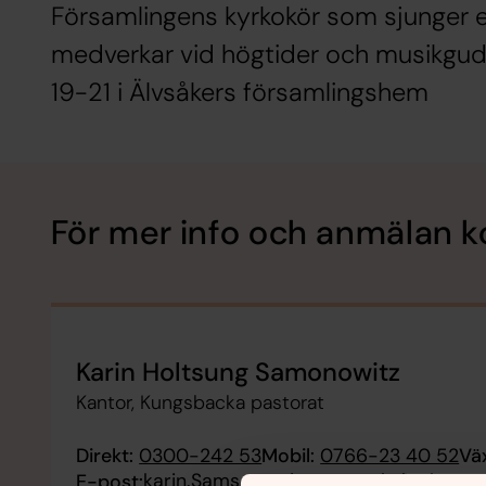
Församlingens kyrkokör som sjunger 
medverkar vid högtider och musikguds
19-21 i Älvsåkers församlingshem
För mer info och anmälan k
Karin Holtsung Samonowitz
Kantor, Kungsbacka pastorat
Direkt:
0300-242 53
Mobil:
0766-23 40 52
Väx
karin.Samsonowitz@svenskakyrkan.s
E-post: