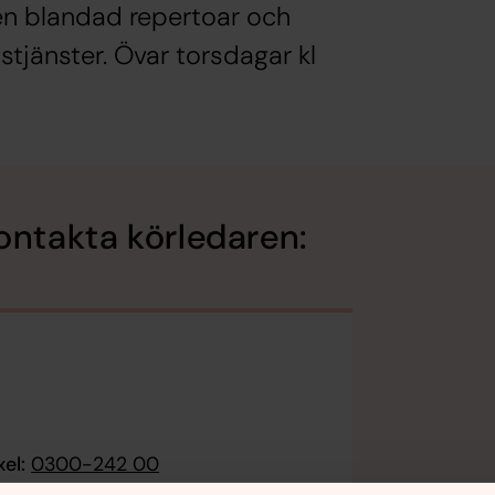
en blandad repertoar och
tjänster. Övar torsdagar kl
ontakta körledaren:
el:
0300-242 00
e