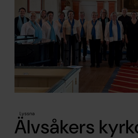
Lyssna
Älvsåkers kyrk