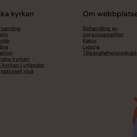
ka kyrkan
Om webbplats
örsamling
Behandling av
lem
personuppgifter
jobb
Kakor
åva
Lyssna
ation
Tillgänglighetsredogö
nska kyrkan
 kyrkan i utlandet
nationell nivå