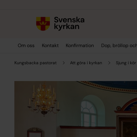
Till innehållet
Till undermeny
Om oss
Kontakt
Konfirmation
Dop, bröllop oc
Kungsbacka pastorat
Att göra i kyrkan
Sjung i kör