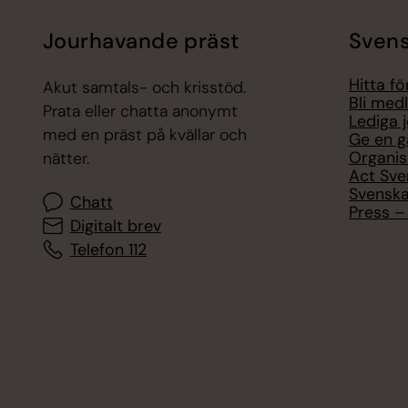
Jourhavande präst
Svens
Hitta f
Akut samtals- och krisstöd.
Bli med
Prata eller chatta anonymt
Lediga 
med en präst på kvällar och
Ge en g
Organis
nätter.
Act Sve
Svenska
Chatt
Press – 
Digitalt brev
Telefon 112