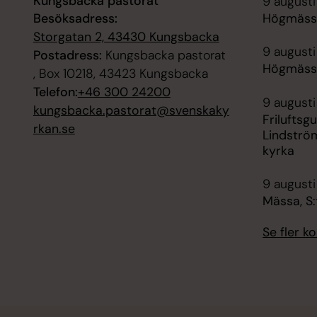
Kungsbacka pastorat
9 augusti
Besöksadress:
Högmässa
Storgatan 2, 43430 Kungsbacka
9 augusti
Postadress:
Kungsbacka pastorat
Högmässa
, Box 10218, 43423 Kungsbacka
Telefon:
+46 300 24200
9 augusti
kungsbacka.pastorat@svenskaky
Friluftsg
rkan.se
Lindströ
kyrka
9 augusti
Mässa, S:
Se fler 