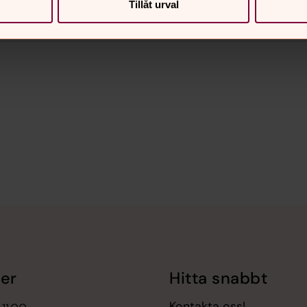
Tillåt urval
er
Hitta snabbt
Kontakta oss!