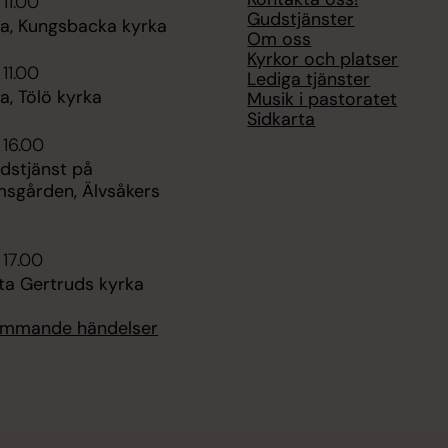
 11.00
Gudstjänster
, Kungsbacka kyrka
Om oss
Kyrkor och platser
 11.00
Lediga tjänster
, Tölö kyrka
Musik i pastoratet
Sidkarta
 16.00
udstjänst på
msgården, Älvsåkers
 17.00
ta Gertruds kyrka
kommande händelser