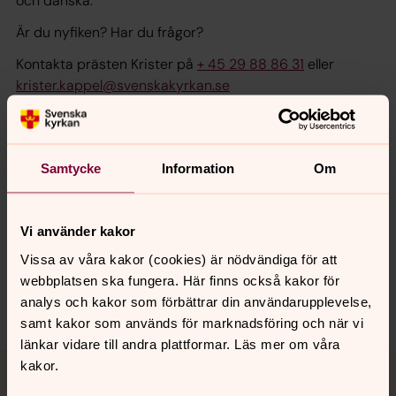
och danska.
Är du nyfiken? Har du frågor?
Kontakta prästen Krister på
+ 45 29 88 86 31
eller
krister.kappel@svenskakyrkan.se
Samtycke
Information
Om
Senast ändrad 17 maj 2026
Synpunkter eller frågor på sidans
innehåll?
Vi använder kakor
kopenhamn@svenskakyrkan.se
Vissa av våra kakor (cookies) är nödvändiga för att
Dela
webbplatsen ska fungera. Här finns också kakor för
analys och kakor som förbättrar din användarupplevelse,
samt kakor som används för marknadsföring och när vi
länkar vidare till andra plattformar. Läs mer om våra
Tillbaka till toppen
Tillbaka till innehållet
kakor.