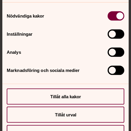
Samtyckesval
Kontakt
Nödvändiga kakor
Inställningar
Kalender
Analys
Hitta snabbt
Marknadsföring och sociala medier
Sociala kanaler
Tillåt alla kakor
Tillåt urval
Jourhavande präst