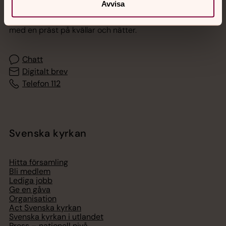
Avvisa
Akut samtals- och krisstöd. Prata eller chatta anonymt
med en präst på kvällar och nätter.
Chatt
Digitalt brev
Telefon 112
Svenska kyrkan
Hitta församling
Bli medlem
Lediga jobb
Ge en gåva
Organisation
Act Svenska kyrkan
Svenska kyrkan i utlandet
Press – nationell nivå