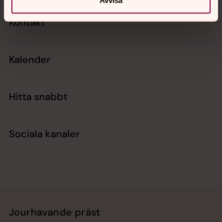
Avvisa
Kontakt
Kalender
Hitta snabbt
Sociala kanaler
Jourhavande präst