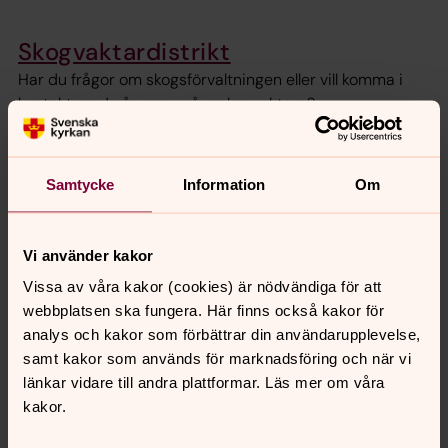
Skogvaktardistrikt
Har du frågor om skogsförvaltningen eller vill komma i
kontakt med någon av våra skogvaktare?
Om Prästlönetillgångarna
Samtycke
Information
Om
Svenska kyrkan förvaltar skog och fastigheter men
varför ser det ut så? Det här är historiken bakom
prästlönetillgångarna och hur ledning och styrning ser ut
Vi använder kakor
i dagens förvaltning.
Vissa av våra kakor (cookies) är nödvändiga för att
webbplatsen ska fungera. Här finns också kakor för
Nyheter om skog och mark i
analys och kakor som förbättrar din användarupplevelse,
Karlstads stift
samt kakor som används för marknadsföring och när vi
länkar vidare till andra plattformar. Läs mer om våra
kakor.
Naturvårdsbränning ska genomföras