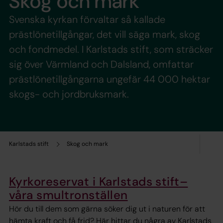
Skog och mark
Svenska kyrkan förvaltar så kallade
prästlönetillgångar, det vill säga mark, skog
och fondmedel. I Karlstads stift, som sträcker
sig över Värmland och Dalsland, omfattar
prästlönetillgångarna ungefär 44 000 hektar
skogs- och jordbruksmark.
Karlstads stift
Skog och mark
Kyrkoreservat i Karlstads stift–
våra smultronställen
Hör du till dem som gärna söker dig ut i naturen för att
hämta kraft och få frid? Här hittar du några av Karlstads