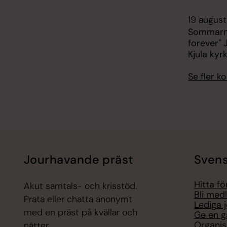
19 august
Sommarmu
forever" 
Kjula kyr
Se fler 
Jourhavande präst
Svens
Hitta f
Akut samtals- och krisstöd.
Bli med
Prata eller chatta anonymt
Lediga 
med en präst på kvällar och
Ge en g
Organis
nätter.