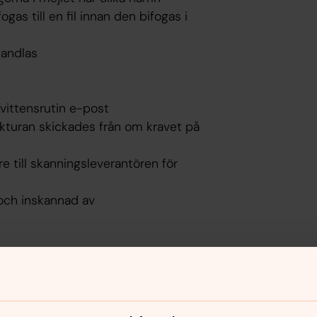
as till en fil innan den bifogas i
handlas
Kvittensrutin e-post
akturan skickades från om kravet på
re till skanningsleverantören för
 och inskannad av
 används för att beställare ska kunna
talningsvillkor enligt avtal eller annan