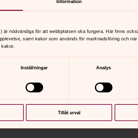
Information
ft och andra liknande avgifter accepteras
ed räntelagen.
) är nödvändiga för att webbplatsen ska fungera. Här finns ocks
pplevelse, samt kakor som används för marknadsföring och när vi
T-nummer
 kakor.
ng och 252002-6028
Inställningar
Analys
ganisationsnummer 252002-6028
Tillåt urval