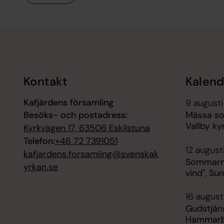
Tillbaka till toppen
Tillbaka till innehållet
Kontakt
Kalend
Kafjärdens församling
9 augusti
Besöks- och postadress:
Mässa so
Vallby ky
Kyrkvägen 17, 63506 Eskilstuna
Telefon:
+46 72 7391051
12 august
kafjardens.forsamling@svenskak
Sommarmu
yrkan.se
vind", Su
16 augusti
Gudstjän
Hammarb