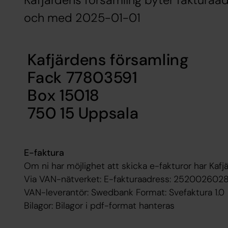
Kafjärdens församling byter fakturaad
och med 2025-01-01
Kafjärdens församling
Fack 77803591
Box 15018
750 15 Uppsala
E-faktura
Om ni har möjlighet att skicka e-fakturor har Kafj
Via VAN-nätverket: E-fakturaadress: 252002602
VAN-leverantör: Swedbank Format: Svefaktura 1.0
Bilagor: Bilagor i pdf-format hanteras