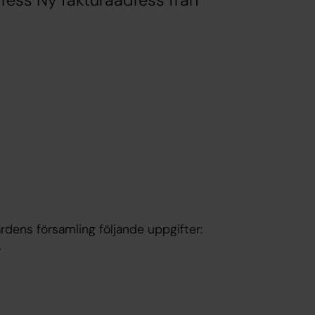
ress Ny fakturaadress från
ärdens församling följande uppgifter:
8