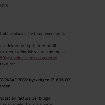
6028
t att ni skickar fakturan via e-post.
gat dokument i pdf-format till
akturor i utländsk valuta kan mejlas
591@invoice.svenskakyrkan.se
fakturor.
BESÖKSADRESS: Kyrkvägen 17, 635 06
arden
ndast en faktura per bilaga
agorna i mejlet har olika namn