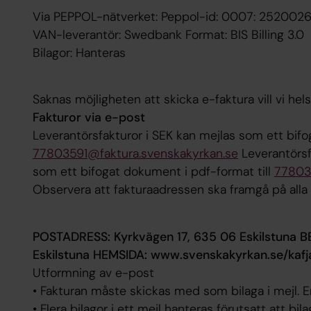
Via PEPPOL-nätverket: Peppol-id: 0007: 252002
VAN-leverantör: Swedbank Format: BIS Billing 3.0
Bilagor: Hanteras
Saknas möjligheten att skicka e-faktura vill vi hels
Fakturor via e-post
Leverantörsfakturor i SEK kan mejlas som ett bifo
77803591@faktura.svenskakyrkan.se
Leverantörsf
som ett bifogat dokument i pdf-format till
77803
Observera att fakturaadressen ska framgå på alla 
POSTADRESS: Kyrkvägen 17, 635 06 Eskilstuna 
Eskilstuna HEMSIDA: www.svenskakyrkan.se/kafj
Utformning av e-post
• Fakturan måste skickas med som bilaga i mejl. E
• Flera bilagor i ett mejl hanteras förutsatt att bil