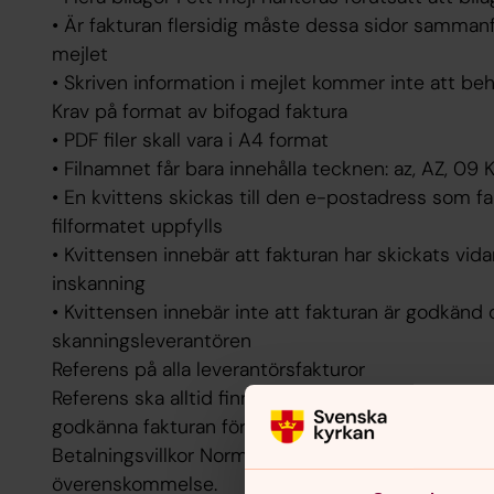
• Är fakturan flersidig måste dessa sidor sammanfog
mejlet
• Skriven information i mejlet kommer inte att be
Krav på format av bifogad faktura
• PDF filer skall vara i A4 format
• Filnamnet får bara innehålla tecknen: az, AZ, 09 
• En kvittens skickas till den e-postadress som f
filformatet uppfylls
• Kvittensen innebär att fakturan har skickats vida
inskanning
• Kvittensen innebär inte att fakturan är godkänd
skanningsleverantören
Referens på alla leverantörsfakturor
Referens ska alltid finnas på fakturan. Referensen
godkänna fakturan för betalning.
Betalningsvillkor Normalt 30 dagar, annars övriga be
överenskommelse.