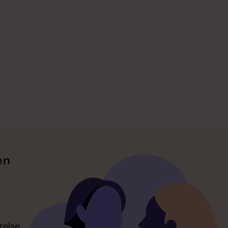
en
relse