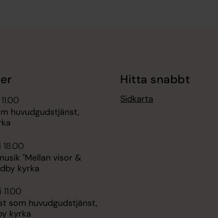
er
Hitta snabbt
Sidkarta
 11.00
m huvudgudstjänst,
rka
i 18.00
sik "Mellan visor &
ndby kyrka
 11.00
st som huvudgudstjänst,
y kyrka