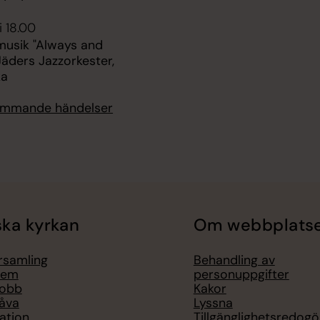
i 18.00
sik "Always and
Jäders Jazzorkester,
ka
kommande händelser
ka kyrkan
Om webbplats
örsamling
Behandling av
lem
personuppgifter
jobb
Kakor
åva
Lyssna
ation
Tillgänglighetsredogö