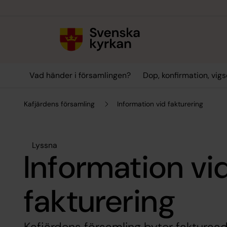
Till innehållet
Till undermeny
Vad händer i församlingen?
Dop, konfirmation, vig
Kafjärdens församling
Information vid fakturering
Lyssna
Information vi
fakturering