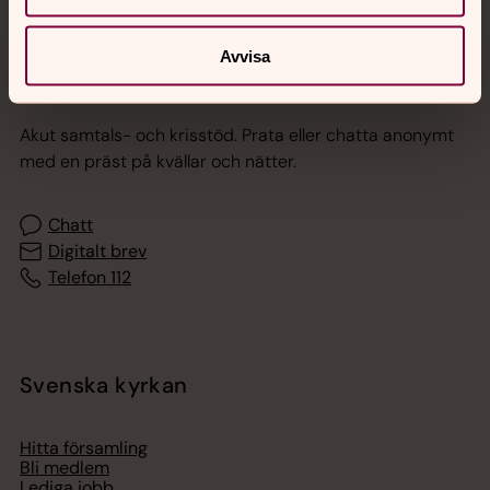
Avvisa
Jourhavande präst
Akut samtals- och krisstöd. Prata eller chatta anonymt
med en präst på kvällar och nätter.
Chatt
Digitalt brev
Telefon 112
Svenska kyrkan
Hitta församling
Bli medlem
Lediga jobb