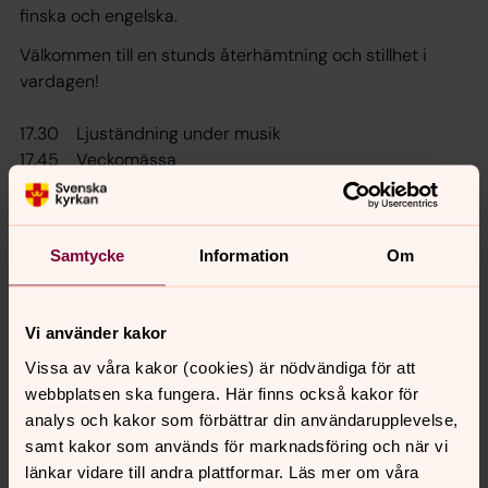
finska och engelska.
Välkommen till en stunds återhämtning och stillhet i
vardagen!
17.30 Ljuständning under musik
17.45 Veckomässa
Samtycke
Information
Om
Vi använder kakor
Senast ändrad 23 januari 2024
Synpunkter eller frågor på sidans
Vissa av våra kakor (cookies) är nödvändiga för att
innehåll?
webbplatsen ska fungera. Här finns också kakor för
analys och kakor som förbättrar din användarupplevelse,
jukkasjarvi.forsamling@svenskakyrkan.se
samt kakor som används för marknadsföring och när vi
Dela
länkar vidare till andra plattformar. Läs mer om våra