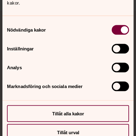
kakor.
Tillbaka till toppen
Tillbaka till innehållet
Samtyckesval
Nödvändiga kakor
Kontakt
Inställningar
Kalender
Analys
Marknadsföring och sociala medier
Hitta snabbt
Sociala kanaler
Tillåt alla kakor
Tillåt urval