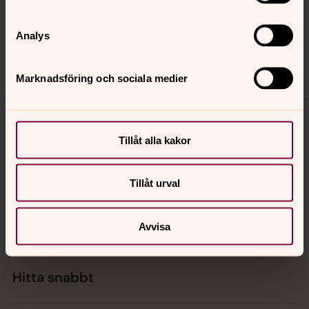
innehåll?
jukkasjarvi.forsamling@svenskakyrkan.se
Analys
Dela
Marknadsföring och sociala medier
Tillbaka till toppen
Tillbaka till innehållet
Tillåt alla kakor
Kontakt
Tillåt urval
Kalender
Avvisa
Hitta snabbt