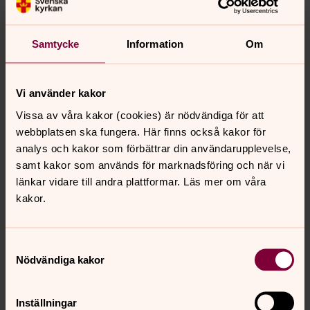
Foto: Anna Kuoksu
Samtycke
Information
Om
Vi använder kakor
Vissa av våra kakor (cookies) är nödvändiga för att
webbplatsen ska fungera. Här finns också kakor för
analys och kakor som förbättrar din användarupplevelse,
samt kakor som används för marknadsföring och när vi
länkar vidare till andra plattformar. Läs mer om våra
kakor.
Foto: Anna Kuoksu
Samtyckesval
Nödvändiga kakor
Inställningar
Synpunkter eller frågor på sidans