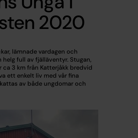
ns Unga i
östen 2020
äckar, lämnade vardagen och
 helg full av fjälläventyr. Stugan,
r ca 3 km från Katterjåkk bredvid
a ett enkelt liv med vår fina
pskattas av både ungdomar och