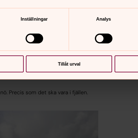
Inställningar
Analys
Tillåt urval
snö. Precis som det ska vara i fjällen.