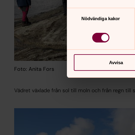
Samtyckesval
Nödvändiga kakor
Avvisa
Foto: Anita Fors
Vädret växlade från sol till moln och från regn till 