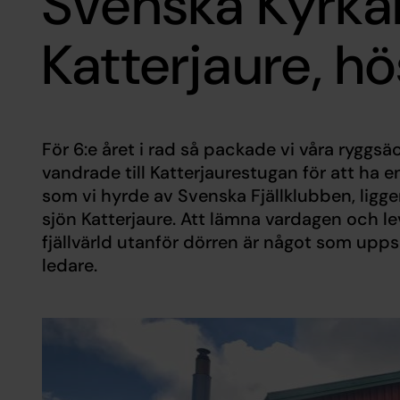
Svenska Kyrka
Katterjaure, h
För 6:e året i rad så packade vi våra ryggs
vandrade till Katterjaurestugan för att ha en
som vi hyrde av Svenska Fjällklubben, ligge
sjön Katterjaure. Att lämna vardagen och lev
fjällvärld utanför dörren är något som up
ledare.