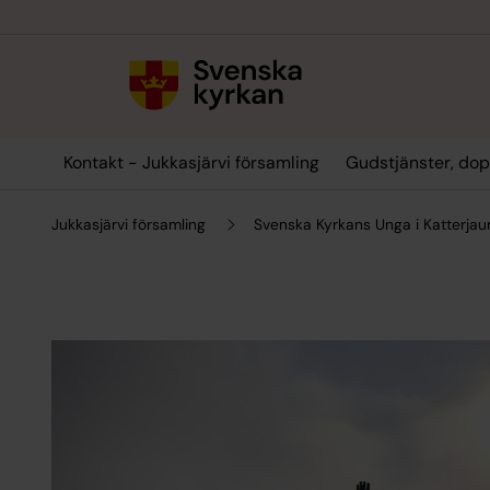
Till innehållet
Till undermeny
Kontakt - Jukkasjärvi församling
Gudstjänster, dop
Jukkasjärvi församling
Svenska Kyrkans Unga i Katterjau