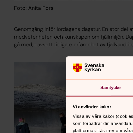
Foto: Anita Fors
Genomgång inför lördagens dagstur. En stor del a
medvetenheten och kunskapen om fjällmiljön. Dag
gå med, oavsett tidigare erfarenhet av fjällvandrin
Samtycke
Vi använder kakor
Vissa av våra kakor (cookies
som förbättrar din användaru
plattformar. Läs mer om våra