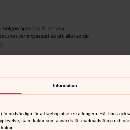
v helgen ägnades åt att öka
sturen var anpassad så att alla kunde
g.
Information
) är nödvändiga för att webbplatsen ska fungera. Här finns ocks
pplevelse, samt kakor som används för marknadsföring och när vi
 kakor.