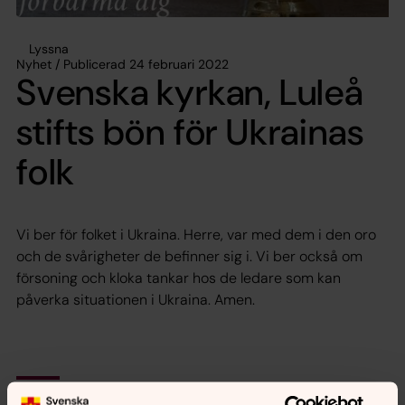
Lyssna
Nyhet / Publicerad 24 februari 2022
Svenska kyrkan, Luleå
stifts bön för Ukrainas
folk
Vi ber för folket i Ukraina. Herre, var med dem i den oro
och de svårigheter de befinner sig i. Vi ber också om
försoning och kloka tankar hos de ledare som kan
påverka situationen i Ukraina. Amen.
Synpunkter eller frågor på sidans