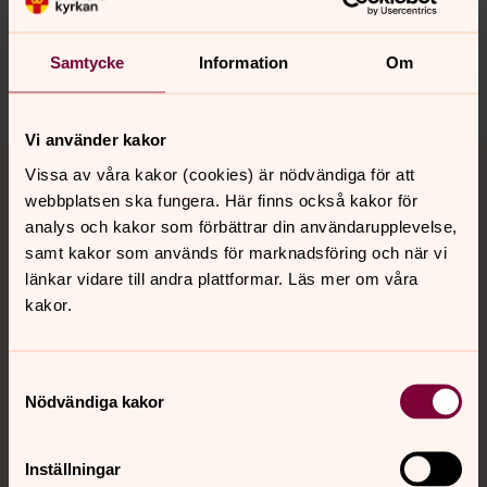
innehåll?
jukkasjarvi.forsamling@svenskakyrkan.se
Samtycke
Information
Om
Dela
Vi använder kakor
Tillbaka till toppen
Tillbaka till innehållet
Vissa av våra kakor (cookies) är nödvändiga för att
webbplatsen ska fungera. Här finns också kakor för
analys och kakor som förbättrar din användarupplevelse,
samt kakor som används för marknadsföring och när vi
Kontakt
länkar vidare till andra plattformar. Läs mer om våra
kakor.
Kalender
Samtyckesval
Nödvändiga kakor
Hitta snabbt
Inställningar