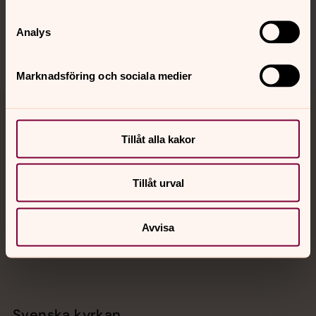
Sociala kanaler
Analys
Marknadsföring och sociala medier
Jourhavande präst
Tillåt alla kakor
Akut samtals- och krisstöd. Prata eller chatta anonymt
med en präst på kvällar och nätter.
Tillåt urval
Chatt
Digitalt brev
Avvisa
Telefon 112
Svenska kyrkan