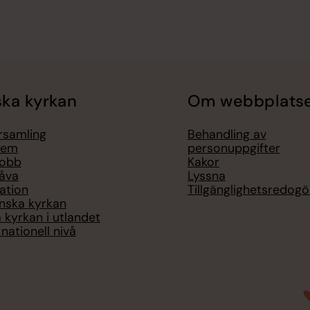
ka kyrkan
Om webbplats
örsamling
Behandling av
lem
personuppgifter
jobb
Kakor
åva
Lyssna
ation
Tillgänglighetsredogö
nska kyrkan
 kyrkan i utlandet
nationell nivå