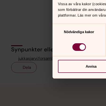
Vissa av våra kakor (cookies
som förbättrar din användaru
plattformar. Läs mer om våra
Samtyckesval
Nödvändiga kakor
Synpunkter eller frågor på sidans i
jukkasjarvi.forsamling@svenskakyrkan.se
Avvisa
Dela
Tillbaka till toppen
Tillbaka till innehållet