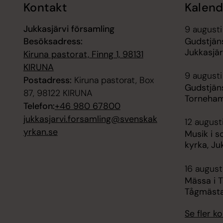
Kontakt
Kalend
Jukkasjärvi församling
9 augusti
Besöksadress:
Gudstjäns
Jukkasjär
Kiruna pastorat, Finng 1, 98131
KIRUNA
9 augusti
Postadress:
Kiruna pastorat, Box
Gudstjän
87, 98122 KIRUNA
Torneham
Telefon:
+46 980 67800
jukkasjarvi.forsamling@svenskak
12 august
yrkan.se
Musik i s
kyrka, Ju
16 augusti
Mässa i 
Tågmäst
Se fler 