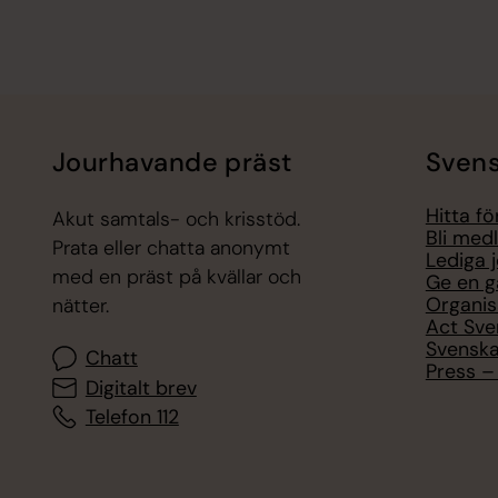
Jourhavande präst
Svens
Hitta f
Akut samtals- och krisstöd.
Bli med
Prata eller chatta anonymt
Lediga 
med en präst på kvällar och
Ge en g
Organis
nätter.
Act Sve
Svenska
Chatt
Press – 
Digitalt brev
Telefon 112