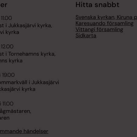
er
Hitta snabbt
Svenska kyrkan, Kiruna 
 11.00
Karesuando församling
t i Jukkasjärvi kyrka,
Vittangi församling
vi kyrka
Sidkarta
 12.00
st i Tornehamns kyrka,
ns kyrka
i 19.00
ommarkväll i Jukkasjärvi
kkasjärvi kyrka
 11.00
Tågmästaren,
aren
kommande händelser