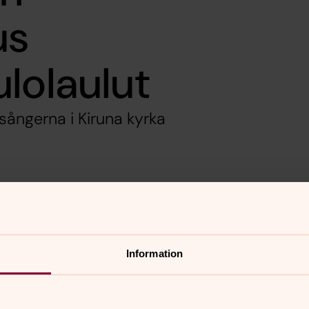
us
lolaulut
sångerna i Kiruna kyrka
Information