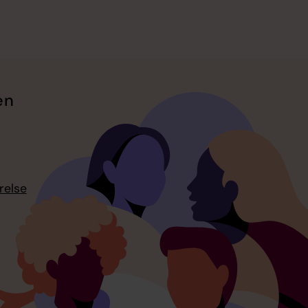
en
relse