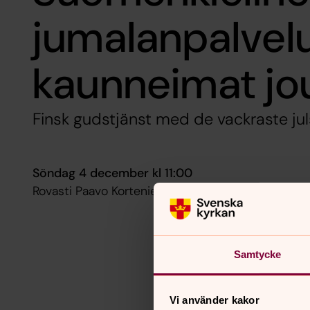
jumalanpalvel
kaunneimat jou
Finsk gudstjänst med de vackraste jul
Söndag 4 december kl 11:00
Rovasti Paavo Korteniemi, Niklas Johansson
Samtycke
Vi använder kakor