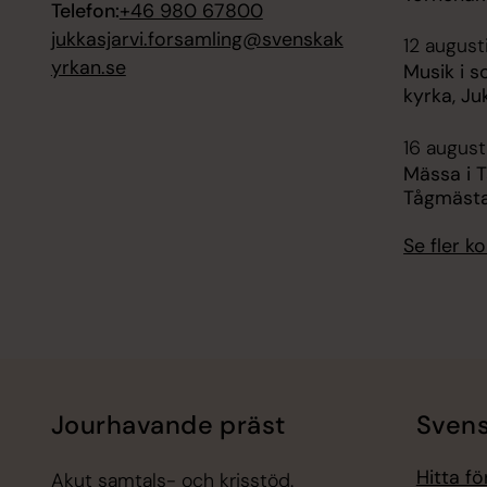
Telefon:
+46 980 67800
jukkasjarvi.forsamling@svenskak
12 august
yrkan.se
Musik i s
kyrka, Ju
16 augusti
Mässa i 
Tågmäst
Se fler 
Jourhavande präst
Svens
Hitta f
Akut samtals- och krisstöd.