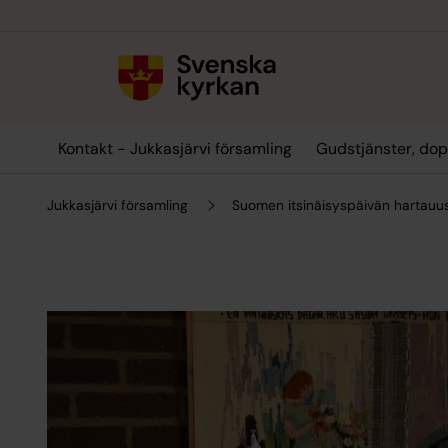
Till innehållet
Till undermeny
Kontakt - Jukkasjärvi församling
Gudstjänster, dop
Jukkasjärvi församling
Suomen itsinäisyspäivän hartauu