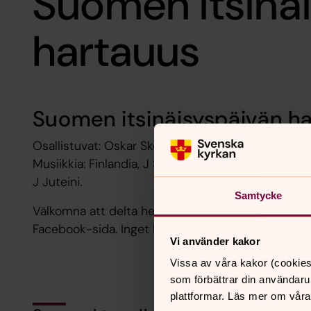
Suomen itsinä
hartauus
Suomen itsinäisyspäivän h
Osallistuvat: Oskar Skoglind, Magnus Lundgren, Sv
Musiikkia: Finlandia, J Sibelius, Täällä pohjantähte
J Juteini.
Samtycke
Välkomna att delta hemifrån via Jukkasjärvi försa
Facebook-sida. Inget Facebook-konto behövs för 
Vi använder kakor
Vissa av våra kakor (cookies
som förbättrar din användaru
plattformar. Läs mer om våra