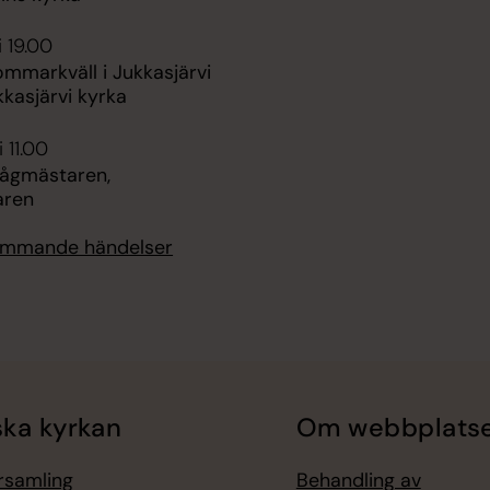
i 19.00
ommarkväll i Jukkasjärvi
kkasjärvi kyrka
 11.00
Tågmästaren,
aren
kommande händelser
ka kyrkan
Om webbplats
örsamling
Behandling av