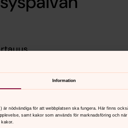
isyspäivän
artauus
enska kyrkan, Kiruna pastorat
n alla, P Laaksonen, Suomen kansan laulu,
Information
mlings
att se sändningen.
) är nödvändiga för att webbplatsen ska fungera. Här finns ocks
pplevelse, samt kakor som används för marknadsföring och när vi
 kakor.