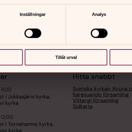
nnehåll?
Inställningar
Analys
Tillåt urval
er
Hitta snabbt
Svenska kyrkan, Kiruna 
 11.00
Karesuando församling
t i Jukkasjärvi kyrka,
Vittangi församling
vi kyrka
Sidkarta
 12.00
st i Tornehamns kyrka,
ns kyrka