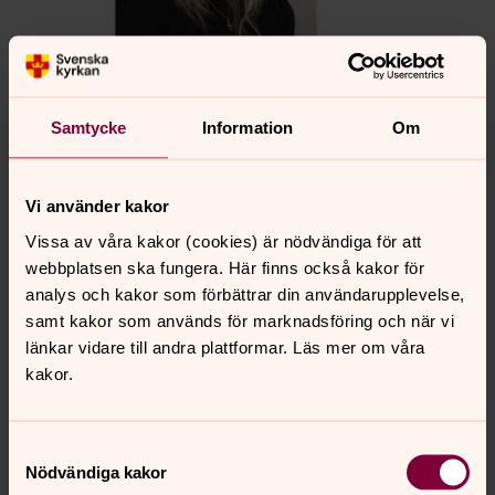
Foto: Olle Thoors
Maria Smeds
Samtycke
Information
Om
Vi använder kakor
Vissa av våra kakor (cookies) är nödvändiga för att
webbplatsen ska fungera. Här finns också kakor för
analys och kakor som förbättrar din användarupplevelse,
samt kakor som används för marknadsföring och när vi
länkar vidare till andra plattformar. Läs mer om våra
kakor.
Samtyckesval
Foto: Olle Thoors
Nödvändiga kakor
Ola Bergdahl