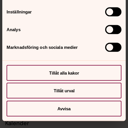
Inställningar
Synpunkter eller frågor på sidans
Analys
innehåll?
jukkasjarvi.forsamling@svenskakyrkan.se
Marknadsföring och sociala medier
Dela
Tillbaka till toppen
Tillbaka till innehållet
Tillåt alla kakor
Tillåt urval
Kontakt
Avvisa
Kalender