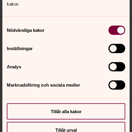
kakor.
Tillbaka till toppen
Tillbaka till innehållet
Samtyckesval
Nödvändiga kakor
Kontakt
Inställningar
Kalender
Analys
Marknadsföring och sociala medier
Hitta snabbt
Sociala kanaler
Tillåt alla kakor
Tillåt urval