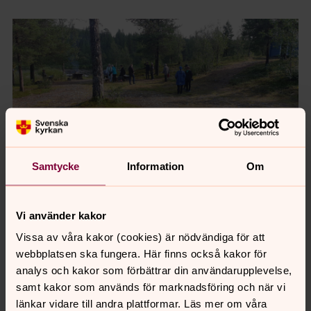
Samtycke
Information
Om
Foto: Sture Söderström
Vi använder kakor
Vissa av våra kakor (cookies) är nödvändiga för att
Synpunkter eller frågor på sidans
webbplatsen ska fungera. Här finns också kakor för
innehåll?
analys och kakor som förbättrar din användarupplevelse,
jukkasjarvi.forsamling@svenskakyrkan.se
samt kakor som används för marknadsföring och när vi
Dela
länkar vidare till andra plattformar. Läs mer om våra