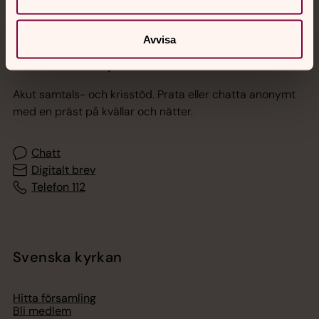
Avvisa
Jourhavande präst
Akut samtals- och krisstöd. Prata eller chatta anonymt
med en präst på kvällar och nätter.
Chatt
Digitalt brev
Telefon 112
Svenska kyrkan
Hitta församling
Bli medlem