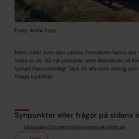
Foto: Anita Fors
Med utsikt över den vackra Torneälven fanns det tid
vinka av de 30-tal personer som återvände till K
lyckad Pastoratsdag! Tack till alla som deltog och 
fixade kyrkfikat.
Synpunkter eller frågor på sidans i
jukkasjarvi.forsamling@svenskakyrkan.se
Dela