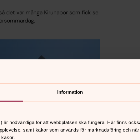
så det var många Kirunabor som fick se
 försommardag.
Information
) är nödvändiga för att webbplatsen ska fungera. Här finns ocks
pplevelse, samt kakor som används för marknadsföring och när vi
 kakor.