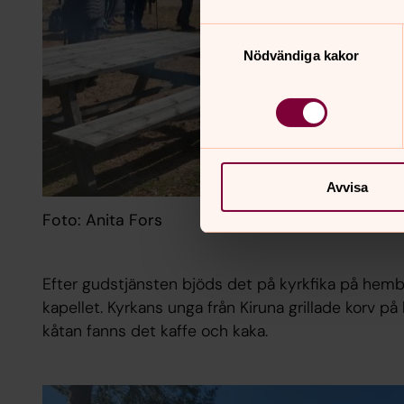
Samtyckesval
Nödvändiga kakor
Avvisa
Foto: Anita Fors
Efter gudstjänsten bjöds det på kyrkfika på hem
kapellet. Kyrkans unga från Kiruna grillade korv p
kåtan fanns det kaffe och kaka.