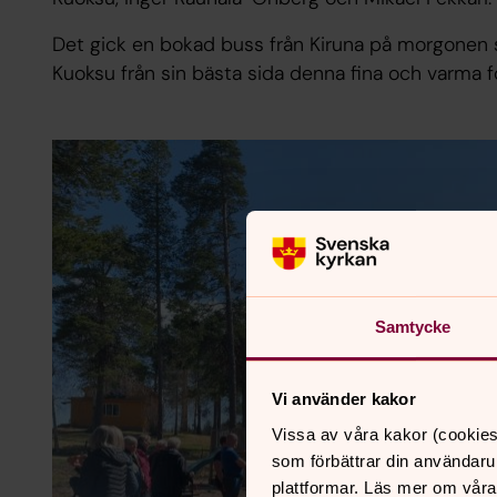
Det gick en bokad buss från Kiruna på morgonen 
Kuoksu från sin bästa sida denna fina och varma
Samtycke
Vi använder kakor
Vissa av våra kakor (cookies
som förbättrar din användaru
plattformar. Läs mer om våra