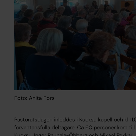
Foto: Anita Fors
Pastoratsdagen inleddes i Kuoksu kapell och kl 11:
förväntansfulla deltagare. Ca 60 personer kom ti
Kuoksu, Inger Rauhala-Öhberg och Mikael Pekkari.