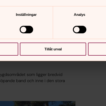
Inställningar
Analys
Tillåt urval
bygdsområdet som ligger bredvid
å löpande band och inne i den stora