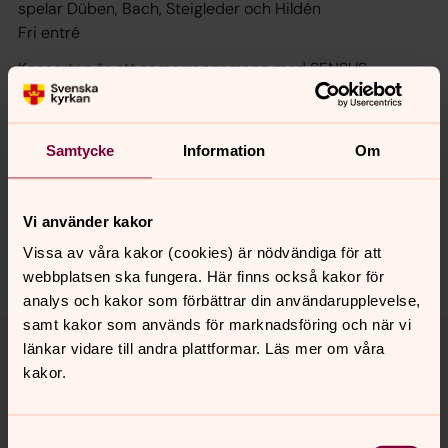
spelar Düben, Bach, Steigleder och Hildén
Fri entré
Konserten är ett samarrangemang med SENSUS
Samtycke
Information
Om
Synpunkter eller frågor på sidans
innehåll?
Vi använder kakor
jukkasjarvi.forsamling@svenskakyrkan.se
Vissa av våra kakor (cookies) är nödvändiga för att
Dela
webbplatsen ska fungera. Här finns också kakor för
analys och kakor som förbättrar din användarupplevelse,
Tillbaka till toppen
Tillbaka till innehållet
samt kakor som används för marknadsföring och när vi
länkar vidare till andra plattformar. Läs mer om våra
kakor.
Kontakt
Samtyckesval