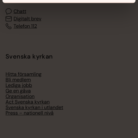
Chatt
Digitalt brev
Telefon 112
Svenska kyrkan
Hitta församling
Bli medlem
Lediga jobb
Ge en gåva
Organisation
Act Svenska kyrkan
Svenska kyrkan i utlandet
Press – nationell nivå