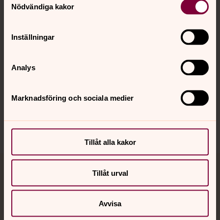
Nödvändiga kakor
Kalender
Inställningar
Hitta snabbt
Analys
Sociala kanaler
Marknadsföring och sociala medier
Tillåt alla kakor
Tillåt urval
Jourhavande präst
Akut samtals- och krisstöd. Prata eller chatta anonymt
Avvisa
med en präst på kvällar och nätter.