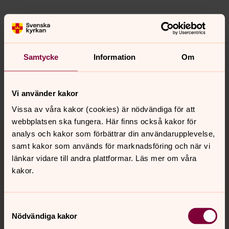
Synpunkter eller frågor på sidans
Samtycke
Information
Om
innehåll?
jukkasjarvi.forsamling@svenskakyrkan.se
Dela
Vi använder kakor
Vissa av våra kakor (cookies) är nödvändiga för att
webbplatsen ska fungera. Här finns också kakor för
Tillbaka till toppen
Tillbaka till innehållet
analys och kakor som förbättrar din användarupplevelse,
samt kakor som används för marknadsföring och när vi
länkar vidare till andra plattformar. Läs mer om våra
kakor.
Kontakt
Samtyckesval
Kalender
Nödvändiga kakor