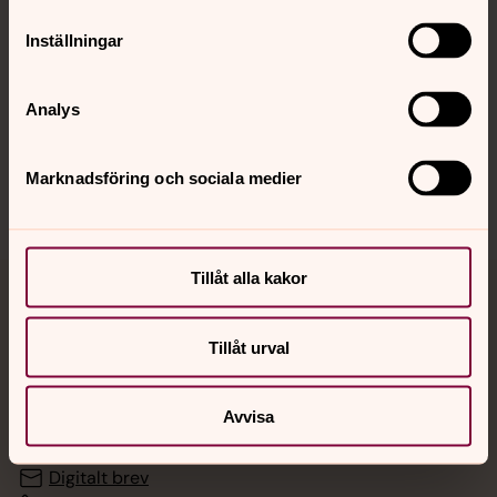
Inställningar
Hitta snabbt
Analys
Sociala kanaler
Marknadsföring och sociala medier
Tillåt alla kakor
Jourhavande präst
Tillåt urval
Akut samtals- och krisstöd. Prata eller chatta anonymt
med en präst på kvällar och nätter.
Avvisa
Chatt
Digitalt brev