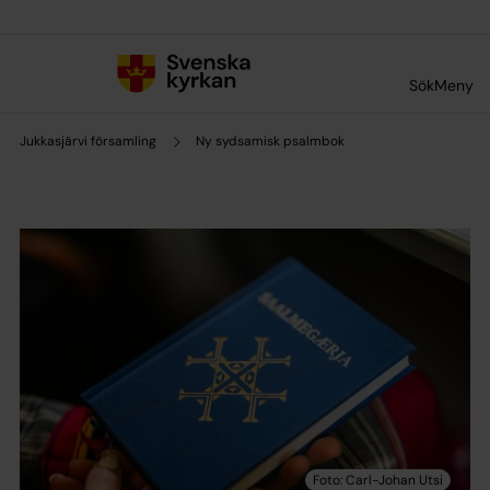
Till innehållet
Till undermeny
Sök
Meny
Jukkasjärvi församling
Ny sydsamisk psalmbok