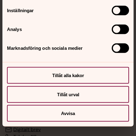
Inställningar
Hitta snabbt
Analys
Sociala kanaler
Marknadsföring och sociala medier
Tillåt alla kakor
Jourhavande präst
Tillåt urval
Akut samtals- och krisstöd. Prata eller chatta anonymt
med en präst på kvällar och nätter.
Avvisa
Chatt
Digitalt brev