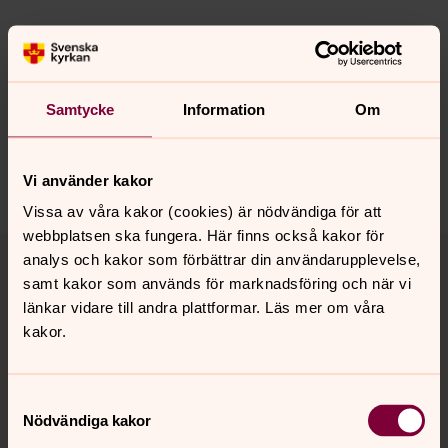
Synpunkter eller frågor på sidans
innehåll?
Samtycke
Information
Om
jukkasjarvi.forsamling@svenskakyrkan.se
Dela
Vi använder kakor
Vissa av våra kakor (cookies) är nödvändiga för att
webbplatsen ska fungera. Här finns också kakor för
Tillbaka till toppen
Tillbaka till innehållet
analys och kakor som förbättrar din användarupplevelse,
samt kakor som används för marknadsföring och när vi
länkar vidare till andra plattformar. Läs mer om våra
kakor.
Kontakt
Samtyckesval
Kalender
Nödvändiga kakor