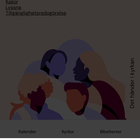
Kakor
Lyssna
Tillgänglighetsredogörelse
Kalender
Kyrkor
Bibeltexter