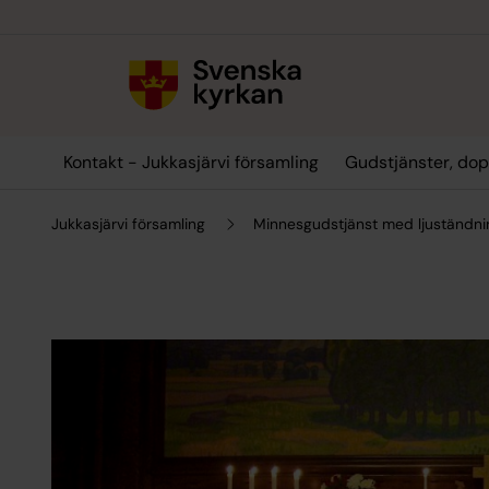
Till innehållet
Till undermeny
Kontakt - Jukkasjärvi församling
Gudstjänster, dop
Jukkasjärvi församling
Minnesgudstjänst med ljuständni