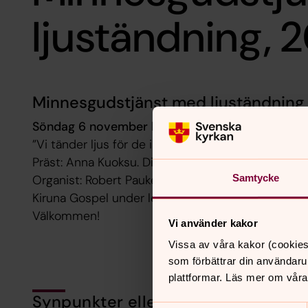
ljuständning, 
Minnesgudstjänst med ljuständning
Söndag 6 november kl 18:00, Kiruna kyrka
”Vi tänder ljus för de i vår församling som avlidit 
Präst: Anna Kuoksu. Diakon: Inger Rauhala Öhberg
Samtycke
Organist: Robert Pauker
Kiruna Gospel under ledning av Magnus Lundgren
Välkommen!
Vi använder kakor
Vissa av våra kakor (cookies
som förbättrar din användaru
plattformar. Läs mer om våra
Synpunkter eller frågor på sidans i