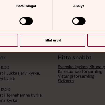
Inställningar
Analys
Tillåt urval
er
Hitta snabbt
Svenska kyrkan, Kiruna 
 11.00
Karesuando församling
t i Jukkasjärvi kyrka,
Vittangi församling
vi kyrka
Sidkarta
 12.00
st i Tornehamns kyrka,
ns kyrka