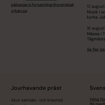
jukkasjarvi.forsamling@svenskak
12 august
yrkan.se
Musik i s
kyrka, Ju
16 augusti
Mässa i 
Tågmäst
Se fler 
Jourhavande präst
Svens
Hitta f
Akut samtals- och krisstöd.
Bli med