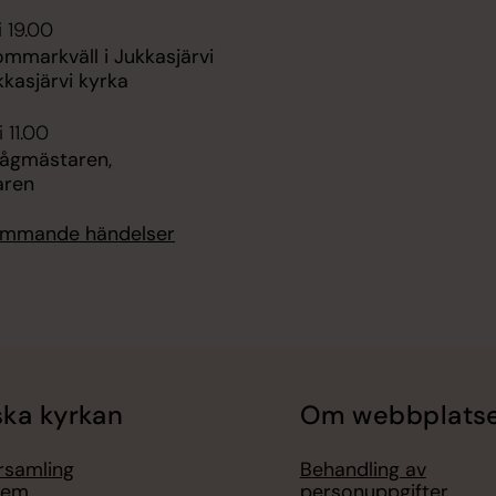
i 19.00
ommarkväll i Jukkasjärvi
kkasjärvi kyrka
 11.00
Tågmästaren,
aren
kommande händelser
ka kyrkan
Om webbplats
örsamling
Behandling av
lem
personuppgifter