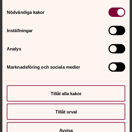
Samtyckesval
Nödvändiga kakor
Inställningar
Analys
Synpunkter eller frågor på sidans
Marknadsföring och sociala medier
innehåll?
jukkasjarvi.forsamling@svenskakyrkan.se
Dela
Tillåt alla kakor
Tillbaka till toppen
Tillbaka till innehållet
Tillåt urval
Avvisa