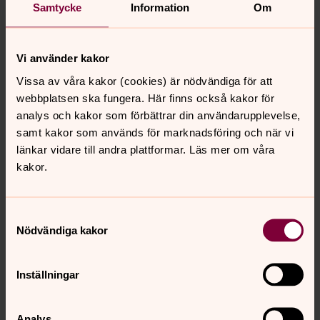
Samtycke
Information
Om
Vi använder kakor
Vissa av våra kakor (cookies) är nödvändiga för att
webbplatsen ska fungera. Här finns också kakor för
analys och kakor som förbättrar din användarupplevelse,
samt kakor som används för marknadsföring och när vi
Foto: Anita Fors
länkar vidare till andra plattformar. Läs mer om våra
kakor.
Det är mysigt att pyssla tillsammans.
Samtyckesval
Nödvändiga kakor
Synpunkter eller frågor på sidans
innehåll?
Inställningar
jukkasjarvi.forsamling@svenskakyrkan.se
Dela
Analys