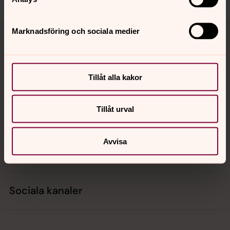
Tillbaka till toppen
Tillbaka till innehållet
Marknadsföring och sociala medier
Kontakt
Tillåt alla kakor
Tillåt urval
Kalender
Avvisa
Hitta snabbt
Sociala kanaler