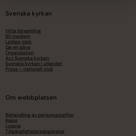
Svenska kyrkan
Hitta församling
Bli medlem
Lediga jobb
Ge en gåva
Organisation
Act Svenska kyrkan
Svenska kyrkan i utlandet
Press – nationell nivå
Om webbplatsen
Behandling av personuppgifter
Kakor
Lyssna
Tillgänglighetsredogörelse