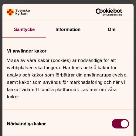
Synpunkter eller frågor på sidans
innehåll?
jukkasjarvi.forsamling@svenskakyrkan.se
Samtycke
Information
Om
Dela
Vi använder kakor
Tillbaka till toppen
Tillbaka till innehållet
Vissa av våra kakor (cookies) är nödvändiga för att
webbplatsen ska fungera. Här finns också kakor för
analys och kakor som förbättrar din användarupplevelse,
samt kakor som används för marknadsföring och när vi
Kontakt
länkar vidare till andra plattformar. Läs mer om våra
kakor.
Kalender
Samtyckesval
Nödvändiga kakor
Hitta snabbt