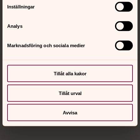
Inställningar
Sociala kanaler
Analys
Marknadsföring och sociala medier
Jourhavande präst
Tillåt alla kakor
Akut samtals- och krisstöd. Prata eller chatta anonymt
med en präst på kvällar och nätter.
Tillåt urval
Chatt
Avvisa
Digitalt brev
Telefon 112