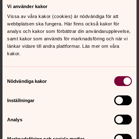
Vi använder kakor
Vissa av våra kakor (cookies) är nödvändiga för att
webbplatsen ska fungera. Här finns också kakor för
analys och kakor som förbättrar din användarupplevelse,
samt kakor som används för marknadsföring och när vi
Foto: Anita Fors
länkar vidare till andra plattformar. Läs mer om våra
Isak leder bönen under gudstjänsten.
kakor.
Samtyckesval
Nödvändiga kakor
Inställningar
Analys
Marknadsföring och sociala medier