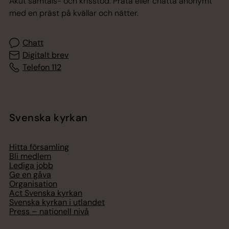
Akut samtals- och krisstöd. Prata eller chatta anonymt
med en präst på kvällar och nätter.
Chatt
Digitalt brev
Telefon 112
Svenska kyrkan
Hitta församling
Bli medlem
Lediga jobb
Ge en gåva
Organisation
Act Svenska kyrkan
Svenska kyrkan i utlandet
Press – nationell nivå