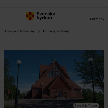
Till innehållet
Till undermeny
Sök
Meny
Jukkasjärvi församling
Kiruna kyrka stängd