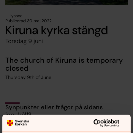
Lyssna
Publicerad 30 maj 2022
Kiruna kyrka stängd
Torsdag 9 juni
The church of Kiruna is temporary
closed
Thursday 9th of June
Synpunkter eller frågor på sidans
innehåll?
jukkasjarvi.forsamling@svenskakyrkan.se