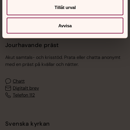
Tillåt urval
Avvisa
Jourhavande präst
Akut samtals- och krisstöd. Prata eller chatta anonymt
med en präst på kvällar och nätter.
Chatt
Digitalt brev
Telefon 112
Svenska kyrkan