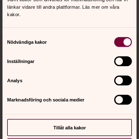
jukkasjarvi.forsamling@svenskakyrkan.se
länkar vidare till andra plattformar. Läs mer om våra
kakor.
Dela
Samtyckesval
Tillbaka till toppen
Tillbaka till innehållet
Nödvändiga kakor
Inställningar
Kontakt
Analys
Kalender
Marknadsföring och sociala medier
Hitta snabbt
Tillåt alla kakor
Sociala kanaler