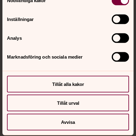
Nödvändiga kakor
Kalender
Inställningar
Hitta snabbt
Analys
Sociala kanaler
Marknadsföring och sociala medier
Tillåt alla kakor
Jourhavande präst
Tillåt urval
Akut samtals- och krisstöd. Prata eller chatta anonymt
med en präst på kvällar och nätter.
Avvisa