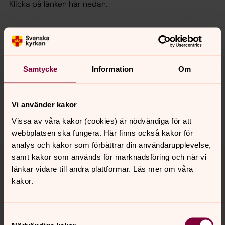
Klicka på länken här nedan.
Samtycke
Information
Om
Synpunkter eller frågor på sidans
innehåll?
jukkasjarvi.forsamling@svenskakyrkan.se
Vi använder kakor
Dela
Vissa av våra kakor (cookies) är nödvändiga för att
webbplatsen ska fungera. Här finns också kakor för
analys och kakor som förbättrar din användarupplevelse,
Tillbaka till toppen
Tillbaka till innehållet
samt kakor som används för marknadsföring och när vi
länkar vidare till andra plattformar. Läs mer om våra
kakor.
Kontakt
Samtyckesval