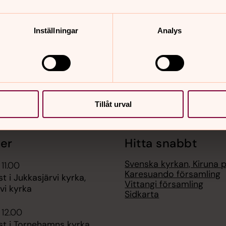
nnehåll?
Inställningar
Analys
Tillåt urval
er
Hitta snabbt
Svenska kyrkan, Kiruna 
 11.00
Karesuando församling
t i Jukkasjärvi kyrka,
Vittangi församling
vi kyrka
Sidkarta
 12.00
st i Tornehamns kyrka,