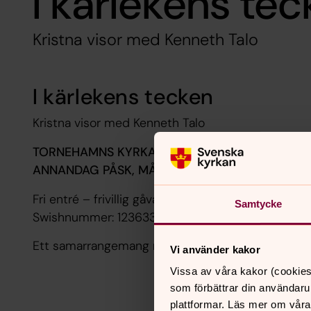
I kärlekens te
Kristna visor med Kenneth Talo
I kärlekens tecken
Kristna visor med Kenneth Talo
TORNEHAMNS KYRKA,
ANNANDAG PÅSK, MÅNDAG 18 APRIL KL 18.00
Fri entré – frivillig gåva till musikverksamheten
Samtycke
Swishnummer: 1236334650 (märk - Musikverksa
Ett samarrangemang med studieförbundet SENS
Vi använder kakor
Vissa av våra kakor (cookies
som förbättrar din användaru
plattformar. Läs mer om våra