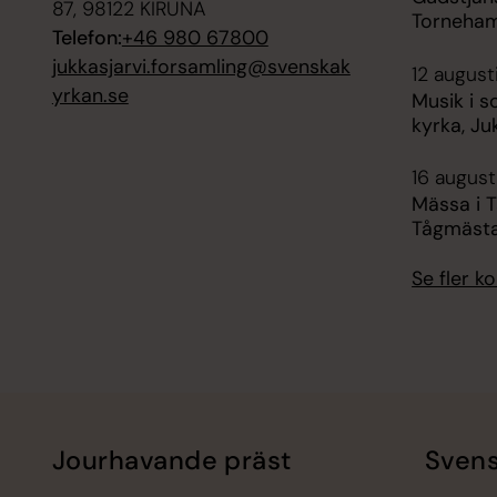
87, 98122 KIRUNA
Torneham
Telefon:
+46 980 67800
jukkasjarvi.forsamling@svenskak
12 august
yrkan.se
Musik i s
kyrka, Ju
16 augusti
Mässa i 
Tågmäst
Se fler 
Jourhavande präst
Svens