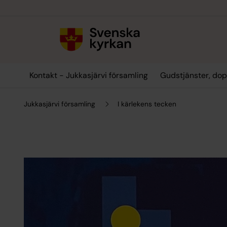
Till innehållet
Till undermeny
Kontakt - Jukkasjärvi församling
Gudstjänster, dop
Jukkasjärvi församling
I kärlekens tecken