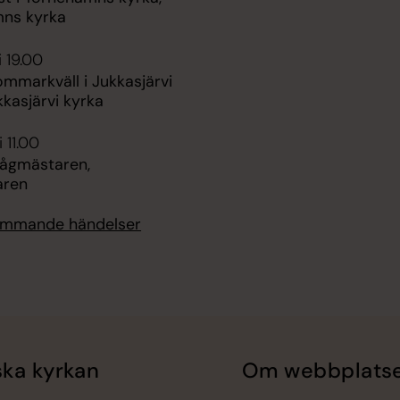
ns kyrka
i 19.00
ommarkväll i Jukkasjärvi
kkasjärvi kyrka
 11.00
Tågmästaren,
aren
kommande händelser
ka kyrkan
Om webbplats