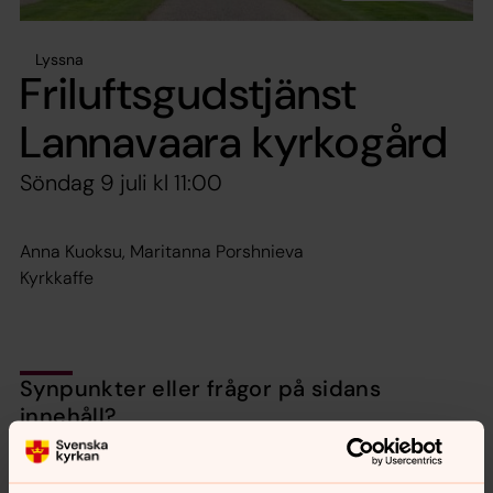
Lyssna
Friluftsgudstjänst
Lannavaara kyrkogård
Söndag 9 juli kl 11:00
Anna Kuoksu, Maritanna Porshnieva
Kyrkkaffe
Synpunkter eller frågor på sidans
innehåll?
jukkasjarvi.forsamling@svenskakyrkan.se
Dela