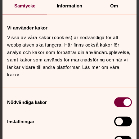
Samtycke
Information
Om
Tillbaka till toppen
Tillbaka till innehållet
Vi använder kakor
Vissa av våra kakor (cookies) är nödvändiga för att
webbplatsen ska fungera. Här finns också kakor för
Kontakt
analys och kakor som förbättrar din användarupplevelse,
samt kakor som används för marknadsföring och när vi
länkar vidare till andra plattformar. Läs mer om våra
Kalender
kakor.
Hitta snabbt
Samtyckesval
Nödvändiga kakor
Sociala kanaler
Inställningar