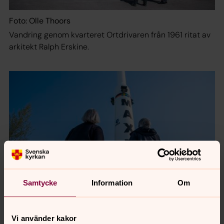
Foto: Olle Thoors
Vandring genom kvarteret Ortdrivaren från 1961 ritat av
arkitekt Ralph Erskine.
Samtycke
Information
Om
Foto: Olle Thoors
Vi använder kakor