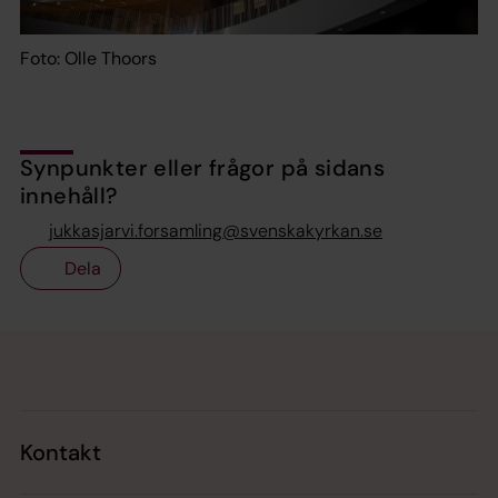
Foto: Olle Thoors
Synpunkter eller frågor på sidans
innehåll?
jukkasjarvi.forsamling@svenskakyrkan.se
Dela
Tillbaka till toppen
Tillbaka till innehållet
Kontakt