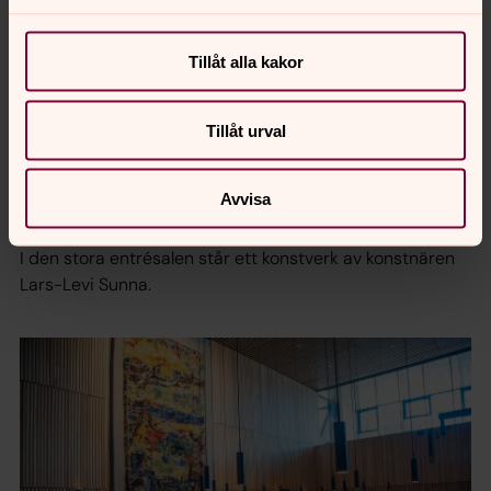
Tillåt alla kakor
Tillåt urval
Avvisa
Foto: Olle Thoors
I den stora entrésalen står ett konstverk av konstnären
Lars-Levi Sunna.