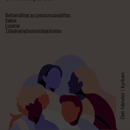
Behandling av personuppgifter
Kakor
Lyssna
Tillgänglighetsredogörelse