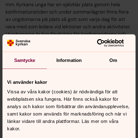
mm. Kyrkans unga har en självklar plats genom hela
konfirmationstiden och under sommarlägren finns flera
av ungdomarna på plats så gott som varje dag för att
vara med som ledare vid lektioner och andra aktiviteter.
Ungdomarna är bra förebilder för konfirmanderna och
tar sig an ledaruppdraget med stor glädje och
engagemang.
Samtycke
Information
Om
Synpunkter eller frågor på sidans
Vi använder kakor
innehåll?
Vissa av våra kakor (cookies) är nödvändiga för att
jukkasjarvi.forsamling@svenskakyrkan.se
webbplatsen ska fungera. Här finns också kakor för
analys och kakor som förbättrar din användarupplevelse,
Dela
samt kakor som används för marknadsföring och när vi
länkar vidare till andra plattformar. Läs mer om våra
Tillbaka till toppen
Tillbaka till innehållet
kakor.