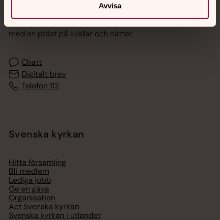
Jourhavande präst
Avvisa
Akut samtals- och krisstöd. Prata eller chatta anonymt
med en präst på kvällar och nätter.
Chatt
Digitalt brev
Telefon 112
Svenska kyrkan
Hitta församling
Bli medlem
Lediga jobb
Ge en gåva
Organisation
Act Svenska kyrkan
Svenska kyrkan i utlandet