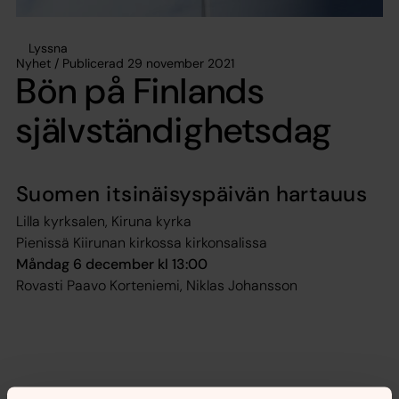
Lyssna
Nyhet / Publicerad 29 november 2021
Bön på Finlands
självständighetsdag
Suomen itsinäisyspäivän hartauus
Lilla kyrksalen, Kiruna kyrka
Pienissä Kiirunan kirkossa kirkonsalissa
Måndag 6 december kl 13:00
Rovasti Paavo Korteniemi, Niklas Johansson