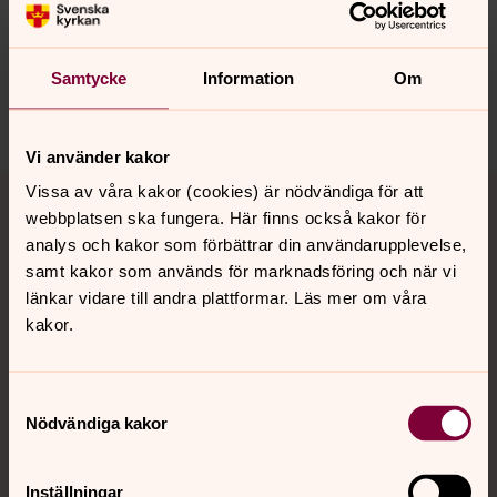
Synpunkter eller frågor på sidans
innehåll?
jukkasjarvi.forsamling@svenskakyrkan.se
Samtycke
Information
Om
Dela
Vi använder kakor
Tillbaka till toppen
Tillbaka till innehållet
Vissa av våra kakor (cookies) är nödvändiga för att
webbplatsen ska fungera. Här finns också kakor för
analys och kakor som förbättrar din användarupplevelse,
samt kakor som används för marknadsföring och när vi
Kontakt
länkar vidare till andra plattformar. Läs mer om våra
kakor.
Kalender
Samtyckesval
Nödvändiga kakor
Hitta snabbt
Inställningar