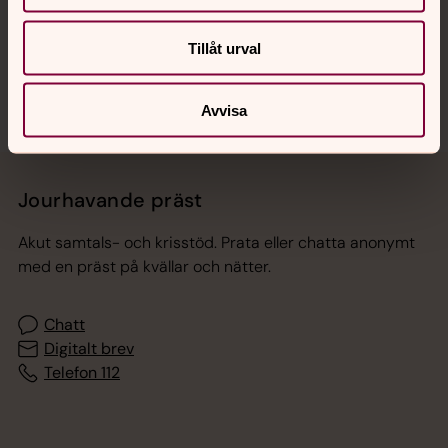
Sociala kanaler
Tillåt urval
Avvisa
Jourhavande präst
Akut samtals- och krisstöd. Prata eller chatta anonymt
med en präst på kvällar och nätter.
Chatt
Digitalt brev
Telefon 112