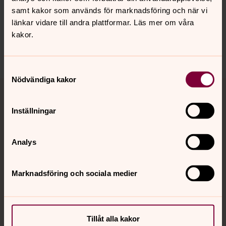
Synpunkter eller frågor på sidans
samt kakor som används för marknadsföring och när vi
innehåll?
länkar vidare till andra plattformar. Läs mer om våra
jukkasjarvi.forsamling@svenskakyrkan.se
kakor.
Dela
Samtyckesval
Nödvändiga kakor
Tillbaka till toppen
Tillbaka till innehållet
Inställningar
Kontakt
Analys
Kalender
Marknadsföring och sociala medier
Hitta snabbt
Tillåt alla kakor