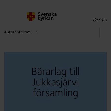
Till innehållet
Till undermeny
Sök
Meny
Jukkasjärvi församling