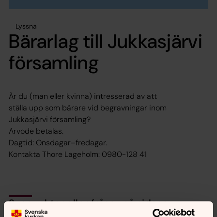
Lyssna
Bärarlag till Jukkasjärvi
församling
Är du (man eller kvinna) intresserad av att
ställa upp som bärare vid begravningar inom
Jukkasjärvi församling?
Arvode betalas.
Dagtid: Onsdagar–fredagar.
Kontakta Thore Lageholm: 0980-128 41
Synpunkter eller frågor på sidans
innehåll?