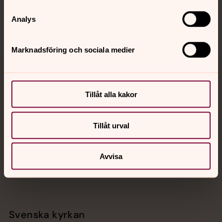
Sociala kanaler
Analys
Marknadsföring och sociala medier
Jourhavande präst
Tillåt alla kakor
Akut samtals- och krisstöd. Prata eller chatta anonymt
med en präst på kvällar och nätter.
Tillåt urval
Chatt
Digitalt brev
Avvisa
Telefon 112
Svenska kyrkan